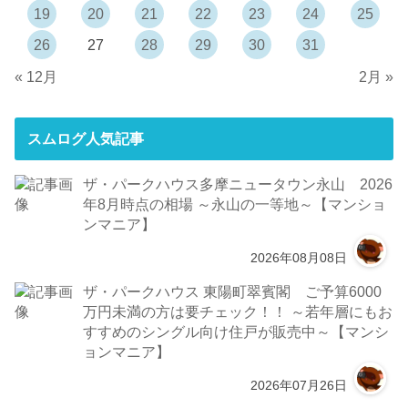
19
20
21
22
23
24
25
26
27
28
29
30
31
« 12月
2月 »
スムログ人気記事
ザ・パークハウス多摩ニュータウン永山 2026
年8月時点の相場 ～永山の一等地～【マンショ
ンマニア】
2026年08月08日
ザ・パークハウス 東陽町翠賓閣 ご予算6000
万円未満の方は要チェック！！ ～若年層にもお
すすめのシングル向け住戸が販売中～【マンシ
ョンマニア】
2026年07月26日