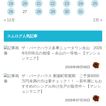
19
20
21
22
23
24
25
26
27
28
29
30
31
« 12月
2月 »
スムログ人気記事
ザ・パークハウス多摩ニュータウン永山 2026
年8月時点の相場 ～永山の一等地～【マンショ
ンマニア】
2026年08月08日
ザ・パークハウス 東陽町翠賓閣 ご予算6000
万円未満の方は要チェック！！ ～若年層にもお
すすめのシングル向け住戸が販売中～【マンシ
ョンマニア】
2026年07月26日