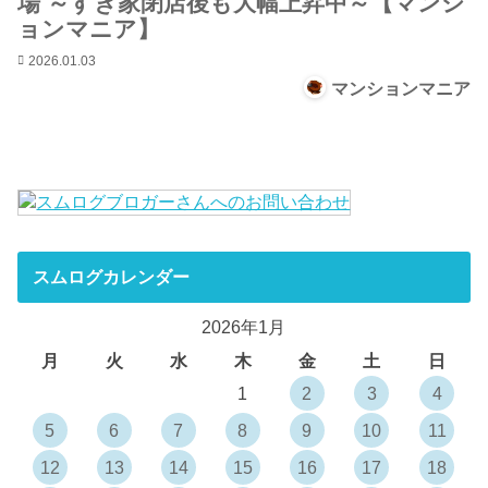
場 ～すき家閉店後も大幅上昇中～【マンシ
ョンマニア】
2026.01.03
マンションマニア
スムログカレンダー
2026年1月
月
火
水
木
金
土
日
1
2
3
4
5
6
7
8
9
10
11
12
13
14
15
16
17
18