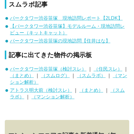
スムラボ記事
パークタワー渋谷笹塚 現地訪問レポート【2LDK】
【パークタワー渋谷笹塚】モデルルーム・現地訪問レ
ビュー（キットキャット）
パークタワー渋谷笹塚の現地訪問【住井はな】
記事に出てきた物件の掲示板
パークタワー渋谷笹塚（検討スレ）
｜
（住民スレ）
｜
（まとめ）
｜
（スムログ）
｜
（スムラボ）
｜
（マン
ション解析）
アトラス明大前（検討スレ）
｜
（まとめ）
｜
（スム
ラボ）
｜
（マンション解析）