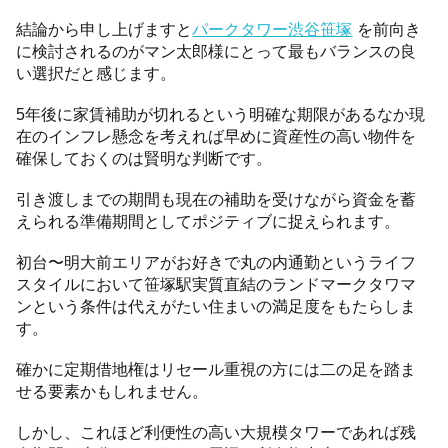
結論から申し上げますと
パークタワー渋谷笹塚
を前向き
に検討されるのがマン太郎様にとって最もバランスの良
い選択だと感じます。
5年後に家賃補助が切れるという明確な期限があるなか現
在のインフレ懸念を考えれば早めに資産性の高い物件を
確保しておくのは賢明な判断です。
引き渡しまでの期間も現在の補助を受けながら資金を蓄
えられる準備期間としてポジティブに捉えられます。
初台〜明大前エリアがお好きで丸の内通勤というライフ
スタイルにおいて笹塚駅実質直結のランドマークタワマ
ンという条件は代えがたい住まいの満足度をもたらしま
す。
確かに定期借地権はリセール重視の方には二の足を踏ま
せる要素かもしれません。
しかし、これほど利便性の高い大規模タワーであれば残