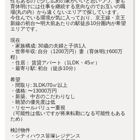
性もあるので少し広めの家がいいと思いつつ、妻も
育休明けには仕事を継続する意向なのでお互いの職
場(丸の内）から遠くないエリアで探しています。
今住んでいる環境が気に入っており、京王線・京王
新線の初台〜明大前あたりの駅徒歩10分圏内が希望
エリアです。
現在
・家族構成: 30歳の夫婦と子供1人
・世帯年収: 自分（1200万円）妻（育休明け600万
程）
・住居： 賃貸アパート（1LDK・45㎡）
・最寄り駅: 初台（徒歩10分）
希望
・間取り: 3LDK/70㎡以上
・価格: 〜13000万円
・新築、中古のこだわりなし
・眺望の優先度は低
・リセールバリュー重視
（可能性は低いですが将来転勤になる可能性もある
ため）
検討物件
・シティハウス笹塚レジデンス