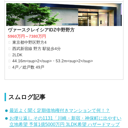
ヴァースクレイシアIDZ中野野方
5960万円～7380万円
東京都中野区野方4
西武新宿線 野方 駅徒歩4分
2LDK
44.16m<sup>2</sup>・53.2m<sup>2</sup>
4戸／総戸数 49戸
スムログ記事
最近よく聞く定期借地権付きマンションて何！？
お便り返し その1131「川崎・新宿・神保町に出やすい
立地希望 予算1億5000万円 3LDK希望 ハザードマップ