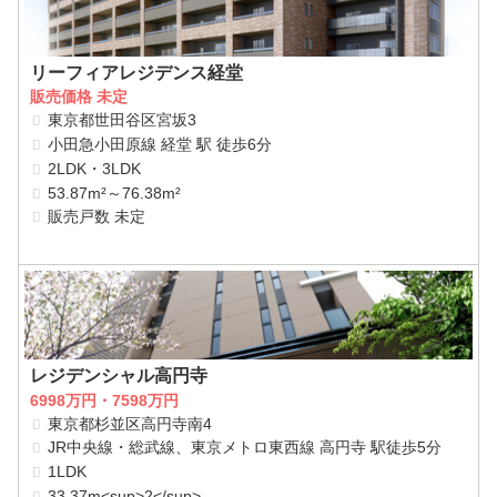
リーフィアレジデンス経堂
販売価格 未定
東京都世田谷区宮坂3
小田急小田原線 経堂 駅 徒歩6分
2LDK・3LDK
53.87m²～76.38m²
販売戸数 未定
レジデンシャル高円寺
6998万円・7598万円
東京都杉並区高円寺南4
JR中央線・総武線、東京メトロ東西線 高円寺 駅徒歩5分
1LDK
33.37m<sup>2</sup>