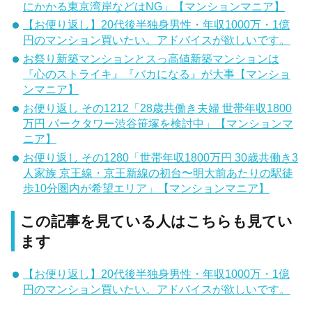
にかかる東京湾岸などはNG」【マンションマニア】
【お便り返し】20代後半独身男性・年収1000万・1億
円のマンション買いたい。アドバイスが欲しいです。
お祭り新築マンションとスっ高値新築マンションは
『心のストライキ』『バカになる』が大事【マンショ
ンマニア】
お便り返し その1212「28歳共働き夫婦 世帯年収1800
万円 パークタワー渋谷笹塚を検討中」【マンションマ
ニア】
お便り返し その1280「世帯年収1800万円 30歳共働き3
人家族 京王線・京王新線の初台〜明大前あたりの駅徒
歩10分圏内が希望エリア」【マンションマニア】
この記事を見ている人はこちらも見てい
ます
【お便り返し】20代後半独身男性・年収1000万・1億
円のマンション買いたい。アドバイスが欲しいです。