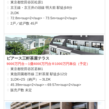
東京都世田谷区松原1
京王線・京王井の頭線 明大前 駅徒歩8分
2LDK
72.8m<sup>2</sup>・73.5m<sup>2</sup>
2戸／総戸数 45戸
ピアース三軒茶屋テラス
9000万円台～1億4000万円台※1000万円単位（予定）
東京都世田谷区若林1
東急田園都市線 三軒茶屋 駅徒歩12分
1LDK+2S（納戸）～3LDK
45.39m<sup>2</sup>～69.57m<sup>2</sup>
販売戸数 未定