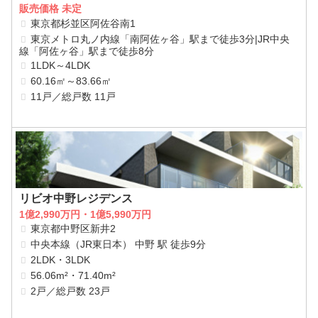
販売価格 未定
東京都杉並区阿佐谷南1
東京メトロ丸ノ内線「南阿佐ヶ谷」駅まで徒歩3分|JR中央
線「阿佐ヶ谷」駅まで徒歩8分
1LDK～4LDK
60.16㎡～83.66㎡
11戸／総戸数 11戸
リビオ中野レジデンス
1億2,990万円・1億5,990万円
東京都中野区新井2
中央本線（JR東日本） 中野 駅 徒歩9分
2LDK・3LDK
56.06m²・71.40m²
2戸／総戸数 23戸