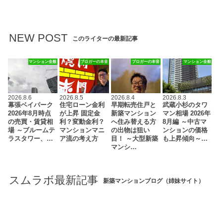
NEW POST
このライターの最新記事
マンション全般
ブロガーの本音
ブロガーの本音
マンション全般
2026.8.6
2026.8.5
2026.8.4
2026.8.3
幕張ベイパーク
住宅ローン金利
早期転売住戸と
武蔵小杉のタワ
2026年8月時点
が上昇 固定金
新築マンション
マン相場 2026年
の売買・賃貸相
利？変動金利？
へ住み替える方
8月編 ～中古マ
場 ～ブルームテ
マンションマニ
の出物は狙い
ンションの価格
ラスタワー、…
ア流の考え方
目！ ～大型新築
も上昇傾向～…
マンシ…
スムラボ最新記事
新築マンションブログ（姉妹サイト）