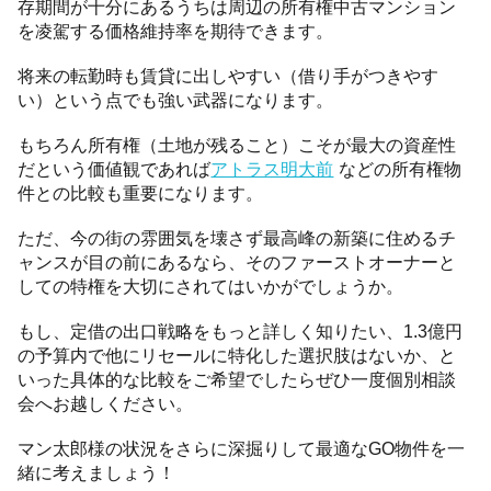
存期間が十分にあるうちは周辺の所有権中古マンション
を凌駕する価格維持率を期待できます。
将来の転勤時も賃貸に出しやすい（借り手がつきやす
い）という点でも強い武器になります。
もちろん所有権（土地が残ること）こそが最大の資産性
だという価値観であれば
アトラス明大前
などの所有権物
件との比較も重要になります。
ただ、今の街の雰囲気を壊さず最高峰の新築に住めるチ
ャンスが目の前にあるなら、そのファーストオーナーと
しての特権を大切にされてはいかがでしょうか。
もし、定借の出口戦略をもっと詳しく知りたい、1.3億円
の予算内で他にリセールに特化した選択肢はないか、と
いった具体的な比較をご希望でしたらぜひ一度個別相談
会へお越しください。
マン太郎様の状況をさらに深掘りして最適なGO物件を一
緒に考えましょう！