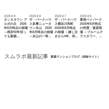
2026.8.9
2026.8.8
2026.8.7
2026.8.6
タンタタウン ア
ザ・パークハウ
ザ・パークハウ
幕張ベイパーク
ルボの丘 2026
ス多摩ニュータ
ス横浜川和町
2026年8月時点
年8月時点の相場
ウン永山 2026
2026年8月時点
の売買・賃貸相
～残存50年切っ
年8月時点の相場
の相場 ～嬉し泣
場 ～ブルームテ
ても新築…
～永山の一等…
きから4年、街…
ラスタワー、…
スムラボ最新記事
新築マンションブログ（姉妹サイト）