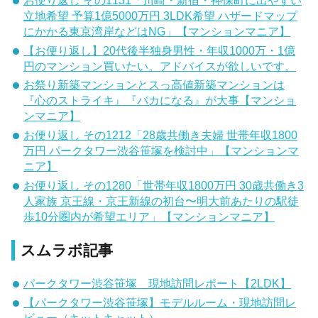
立地希望 予算1億5000万円 3LDK希望 ハザードマップ
にかかる東京湾岸などはNG」【マンションマニア】
【お便り返し】20代後半独身男性・年収1000万・1億
円のマンション買いたい。アドバイスが欲しいです。
お祭り新築マンションとスっ高値新築マンションは
『心のストライキ』『バカになる』が大事【マンショ
ンマニア】
お便り返し その1212「28歳共働き夫婦 世帯年収1800
万円 パークタワー渋谷笹塚を検討中」【マンションマ
ニア】
お便り返し その1280「世帯年収1800万円 30歳共働き3
人家族 京王線・京王新線の初台〜明大前あたりの駅徒
歩10分圏内が希望エリア」【マンションマニア】
スムラボ記事
パークタワー渋谷笹塚 現地訪問レポート【2LDK】
【パークタワー渋谷笹塚】モデルルーム・現地訪問レ
ビュー（キットキャット）