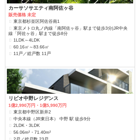
カーサソサエティ南阿佐ヶ谷
販売価格 未定
東京都杉並区阿佐谷南1
東京メトロ丸ノ内線「南阿佐ヶ谷」駅まで徒歩3分|JR中央
線「阿佐ヶ谷」駅まで徒歩8分
1LDK～4LDK
60.16㎡～83.66㎡
11戸／総戸数 11戸
リビオ中野レジデンス
1億2,990万円・1億5,990万円
東京都中野区新井2
中央本線（JR東日本） 中野 駅 徒歩9分
2LDK・3LDK
56.06m²・71.40m²
2戸／総戸数 23戸