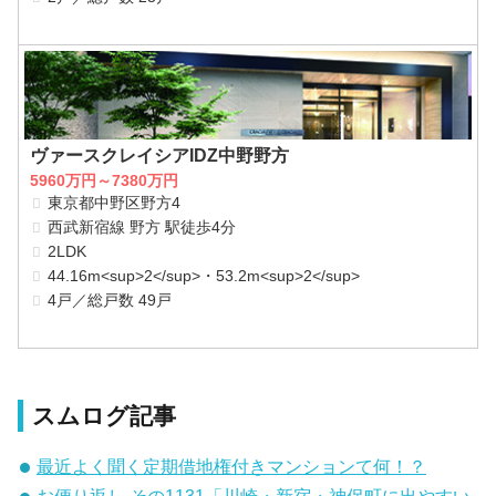
ヴァースクレイシアIDZ中野野方
5960万円～7380万円
東京都中野区野方4
西武新宿線 野方 駅徒歩4分
2LDK
44.16m<sup>2</sup>・53.2m<sup>2</sup>
4戸／総戸数 49戸
スムログ記事
最近よく聞く定期借地権付きマンションて何！？
お便り返し その1131「川崎・新宿・神保町に出やすい