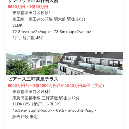
サンウッド世田谷明大前
9990万円・1億90万円
東京都世田谷区松原1
京王線・京王井の頭線 明大前 駅徒歩8分
2LDK
72.8m<sup>2</sup>・73.5m<sup>2</sup>
2戸／総戸数 45戸
ピアース三軒茶屋テラス
9000万円台～1億4000万円台※1000万円単位（予定）
東京都世田谷区若林1
東急田園都市線 三軒茶屋 駅徒歩12分
1LDK+2S（納戸）～3LDK
45.39m<sup>2</sup>～69.57m<sup>2</sup>
販売戸数 未定