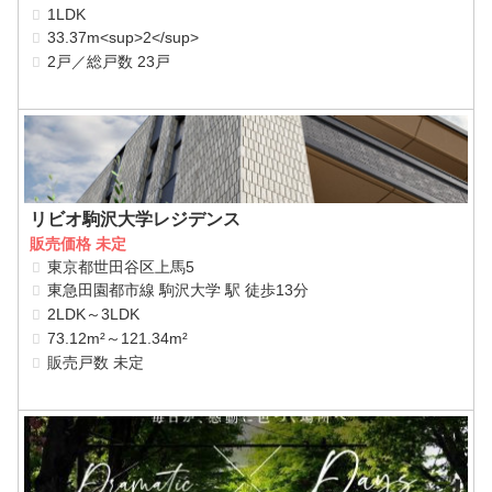
1LDK
33.37m<sup>2</sup>
2戸／総戸数 23戸
リビオ駒沢大学レジデンス
販売価格 未定
東京都世田谷区上馬5
東急田園都市線 駒沢大学 駅 徒歩13分
2LDK～3LDK
73.12m²～121.34m²
販売戸数 未定