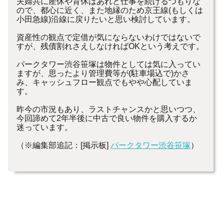
夫婦共に産休や育休はあれど仕事を続けるつもりな
ので、都心に近く、また地縁のため京王線(もしくは
小田急線)沿線に戻りたいと思い検討しています。
資産性の観点で定借が気にならないわけではないで
すが、残債割れさえしなければOKという考えです。
パークタワー渋谷笹塚は物件としては気に入ってい
ますが、思ったより管理費等が(駐車場込で)かさ
み、キャッシュフロー観点でもやや心配していま
す。
昨今の市況もあり、ラストチャンスかと思いつつ、
今回諦めて2年半後に中古で良い物件を購入するか
迷っています。
（※編集部追記：[掲示板]
パークタワー渋谷笹塚
）