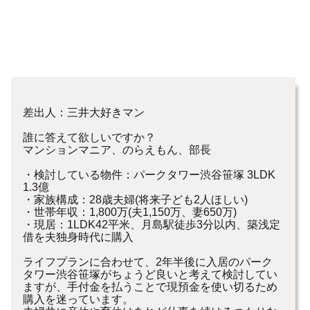
差出人：三井大好きマン
誰に答えて欲しいですか？
マンションマニア、のらえもん、部長
・検討している物件：パークタワー渋谷笹塚 3LDK
1.3億
・家族構成：28歳夫婦(将来子ども2人ほしい)
・世帯年収：1,800万(夫1,150万、妻650万)
・現居：1LDK42平米、月島駅徒歩3分以内、築浅定
借を夫独身時代に購入
ライフプランに合わせて、2年半後に入居のパーク
タワー渋谷笹塚がちょうど良いと考えて検討してい
ますが、手付金を払うことで現預金を使い切るため
購入を迷っています。