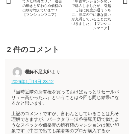
てきた晴海エリア 過去
「中古マンションを勢い
の動きと変わらぬ価格の
で購入しましたが、引越
出物が増えています！
し前に何度か通ううち
【マンションマニア】
に、部屋の中に嫌な臭い
が充満していることに気
づきました」【マンショ
ンマニア】
2
件のコメント
理解不足太郎
より:
2026年1月14日 23:12
『当時近隣の所有権を買っておけばもっとリセールバ
リュー高かった…』ということは今回も同じ結果にな
るかと思います。
上記のコメントですが、言わんとしていることは凡そ
理解できますが、パークタワー渋谷笹塚周辺で似たよ
うなスペックや価格帯の所有権のマンションは無い印
象です（中古で出ても業者等のプロが購入するか