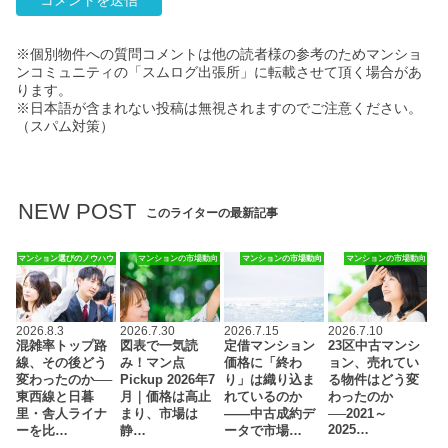
※個別物件への質問コメントは他の読者様の参考のためマンショ
ンコミュニティの「スムログ出張所」に転載させて頂く場合があ
ります。
※日本語が含まれない投稿は無視されますのでご注意ください。
（スパム対策）
NEW POST
このライターの最新記事
マンション選びのノウハウ
マンションの市場動向
マンションの市場動向
マンションの市場動向
2026.8.3
2026.7.30
2026.7.15
2026.7.10
混雑率トップ路
図表で一気読
定借マンション
23区中古マンシ
線、その後どう
み！マン点
価格に「終わ
ョン、売れてい
変わったのか──
Pickup 2026年7
り」は織り込ま
る物件はどう変
東西線と日暮
月｜価格は高止
れているのか
わったのか
里・舎人ライナ
まり、市場は
――中古成約デ
──2021～
2025…
ーを比…
静…
ータで市場…