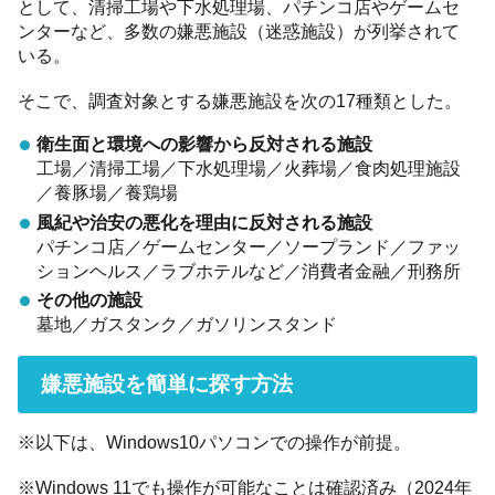
として、清掃工場や下水処理場、パチンコ店やゲームセ
ンターなど、多数の嫌悪施設（迷惑施設）が列挙されて
いる。
そこで、調査対象とする嫌悪施設を次の17種類とした。
衛生面と環境への影響から反対される施設
工場／清掃工場／下水処理場／火葬場／食肉処理施設
／養豚場／養鶏場
風紀や治安の悪化を理由に反対される施設
パチンコ店／ゲームセンター／ソープランド／ファッ
ションヘルス／ラブホテルなど／消費者金融／刑務所
その他の施設
墓地／ガスタンク／ガソリンスタンド
嫌悪施設を簡単に探す方法
※以下は、Windows10パソコンでの操作が前提。
※Windows 11でも操作が可能なことは確認済み（2024年