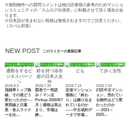
※個別物件への質問コメントは他の読者様の参考のためマンショ
ンコミュニティの「スムログ出張所」に転載させて頂く場合があ
ります。
※日本語が含まれない投稿は無視されますのでご注意ください。
（スパム対策）
NEW POST
このライターの最新記事
マンション選びのノウハウ
マンションの市場動向
マンションの市場動向
マンションの市場動向
2026.8.3
2026.7.30
2026.7.15
2026.7.10
混雑率トップ路
図表で一気読
定借マンション
23区中古マンシ
線、その後どう
み！マン点
価格に「終わ
ョン、売れてい
変わったのか──
Pickup 2026年7
り」は織り込ま
る物件はどう変
東西線と日暮
月｜価格は高止
れているのか
わったのか
里・舎人ライナ
まり、市場は
――中古成約デ
──2021～
2025…
ーを比…
静…
ータで市場…