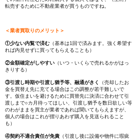
転売するために不動産業者が買うものですね。
＜業者買取りのメリット＞
①少ない内覧で済む
（基本は1回で済みます。強く希望す
れば内見せずに買ってもらえることも）
②金額確定がしやすい
（いつ・いくらで売れるかがはっ
きりする）
③引渡し時期や引渡し猶予等、融通がきく
（売却したお
金を買替え先に充てる場合はこの調整が若干難しいで
す。仮住まいを避けるために買替先に決済に合わせて引
渡しまで○カ月待ってほしい、引渡し猶予を数日欲しい等
のわがままを買主が業者であれば聞いてもらえますが、
個人の場合はこれが摺りあわず購入を見送られること
も）
④契約不適合責任が免責
（引渡し後に設備や物件に瑕疵