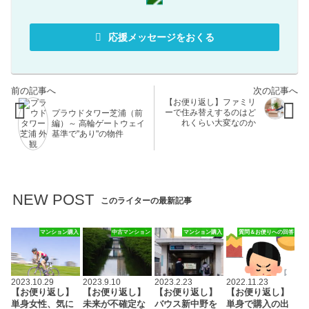
応援メッセージをおくる
【お便り返し】ファミリ
ーで住み替えするのはど
プラウドタワー芝浦（前
れくらい大変なのか
編）～ 高輪ゲートウェイ
基準で"あり"の物件
NEW POST
このライターの最新記事
マンション購入
中古マンション
マンション購入
質問＆お便りへの回答
2023.10.29
2023.9.10
2023.2.23
2022.11.23
【お便り返し】
【お便り返し】
【お便り返し】
【お便り返し】
単身女性、気に
未来が不確定な
バウス新中野を
単身で購入の出