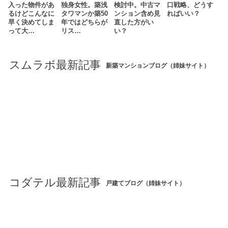
入った物件があ
独身女性。築浅
検討中。中古マ
口戦略、どうす
るけどこんなに
タワマンか築50
ンション含め見
ればいい？
早く決めてしま
年ではどちらが
直した方がい
って大…
リス…
い？
スムラボ最新記事
新築マンションブログ（姉妹サイト）
コダテル最新記事
戸建てブログ（姉妹サイト）