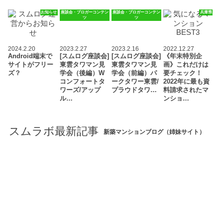
お知らせ
座談会・ブロガーコンテン
座談会・ブロガーコンテン
兵庫県
ツ
ツ
2024.2.20
2023.2.27
2023.2.16
2022.12.27
Android端末で
[スムログ座談会]
[スムログ座談会]
《年末特別企
サイトがフリー
東雲タワマン見
東雲タワマン見
画》これだけは
ズ？
学会（後編）W
学会（前編）パ
要チェック！
コンフォートタ
ークタワー東雲/
2022年に最も資
ワーズ/アップ
プラウドタワ…
料請求されたマ
ル…
ンショ…
スムラボ最新記事
新築マンションブログ（姉妹サイト）