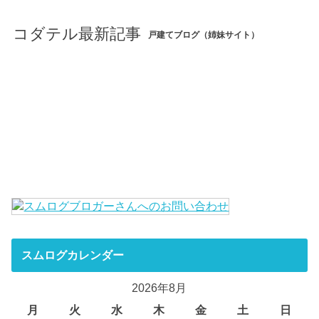
コダテル最新記事
戸建てブログ（姉妹サイト）
スムログカレンダー
2026年8月
月
火
水
木
金
土
日