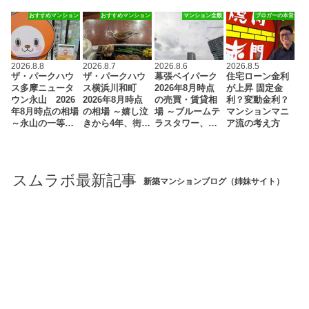
おすすめマンション
おすすめマンション
マンション全般
ブロガーの本音
2026.8.8
2026.8.7
2026.8.6
2026.8.5
ザ・パークハウ
ザ・パークハウ
幕張ベイパーク
住宅ローン金利
ス多摩ニュータ
ス横浜川和町
2026年8月時点
が上昇 固定金
ウン永山 2026
2026年8月時点
の売買・賃貸相
利？変動金利？
年8月時点の相場
の相場 ～嬉し泣
場 ～ブルームテ
マンションマニ
～永山の一等…
きから4年、街…
ラスタワー、…
ア流の考え方
スムラボ最新記事
新築マンションブログ（姉妹サイト）