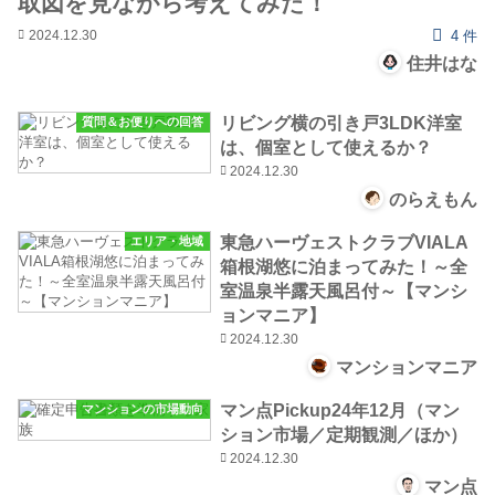
取図を見ながら考えてみた！
2024.12.30
4 件
住井はな
リビング横の引き戸3LDK洋室
質問＆お便りへの回答
は、個室として使えるか？
2024.12.30
のらえもん
東急ハーヴェストクラブVIALA
エリア・地域
箱根湖悠に泊まってみた！～全
室温泉半露天風呂付～【マンシ
ョンマニア】
2024.12.30
マンションマニア
マン点Pickup24年12月（マン
マンションの市場動向
ション市場／定期観測／ほか）
2024.12.30
マン点