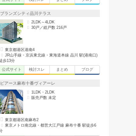
ブランズシティ品川テラス
2LDK～4LDK
30戸／総戸数 216戸
東京都港区港南4
JR山手線・京浜東北線・東海道本線 品川 駅(港南口)
徒歩13分
公式サイト
検討スレ
まとめ
ブログ
ピアース麻布十番ヴィアーレ
1LDK・2LDK
販売戸数 未定
東京都港区南麻布2
東京メトロ南北線・都営大江戸線 麻布十番 駅徒歩6
分