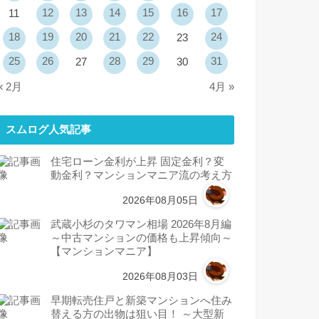
12
13
14
15
16
17
11
18
19
20
21
22
24
23
25
26
28
29
31
27
30
« 2月
4月 »
スムログ人気記事
住宅ローン金利が上昇 固定金利？変
動金利？マンションマニア流の考え方
2026年08月05日
武蔵小杉のタワマン相場 2026年8月編
～中古マンションの価格も上昇傾向～
【マンションマニア】
2026年08月03日
早期転売住戸と新築マンションへ住み
替える方の出物は狙い目！ ～大型新