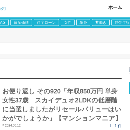
ホーム
ログ】
LAG
資産価値
住宅ローン
女性
単身
共働き
世帯年収
お便り返し その920「年収850万円 単身
女性37歳 スカイデュオ2LDKの低層階
に当選しましたがリセールバリューはい
かがでしょうか」【マンションマニア】
2024.03.12
1 件