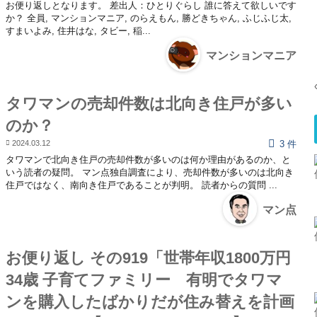
お便り返しとなります。 差出人：ひとりぐらし 誰に答えて欲しいです
か？ 全員, マンションマニア, のらえもん, 勝どきちゃん, ふじふじ太,
すまいよみ, 住井はな, タビー, 稲...
マンションマニア
タワマンの売却件数は北向き住戸が多い
のか？
2024.03.12
3 件
タワマンで北向き住戸の売却件数が多いのは何か理由があるのか、と
いう読者の疑問。 マン点独自調査により、売却件数が多いのは北向き
住戸ではなく、南向き住戸であることが判明。 読者からの質問 ...
マン点
お便り返し その919「世帯年収1800万円
34歳 子育てファミリー 有明でタワマ
ンを購入したばかりだが住み替えを計画