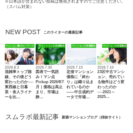
※日本語が含まれない投稿は無視されますのでご注意ください。
（スパム対策）
NEW POST
このライターの最新記事
マンション選びのノウハウ
マンションの市場動向
マンションの市場動向
マンションの市場動向
2026.8.3
2026.7.30
2026.7.15
2026.7.10
混雑率トップ路
図表で一気読
定借マンション
23区中古マンシ
線、その後どう
み！マン点
価格に「終わ
ョン、売れてい
変わったのか──
Pickup 2026年7
り」は織り込ま
る物件はどう変
東西線と日暮
月｜価格は高止
れているのか
わったのか
里・舎人ライナ
まり、市場は
――中古成約デ
──2021～
2025…
ーを比…
静…
ータで市場…
スムラボ最新記事
新築マンションブログ（姉妹サイト）