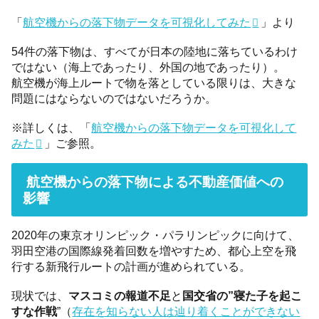
「
航空機からの落下物データを可視化してみた
」より
54件の落下物は、すべてが日本の陸地に落ちているわけ
ではない（海上であったり、外国の地であったり）。
航空機が海上ルートで物を落としている限りは、大きな
問題にはならないのではないだろうか。
※詳しくは、「
航空機からの落下物データを可視化して
みた
」ご参照。
航空機からの落下物による不動産価値への
影響
2020年の東京オリンピック・パラリンピックに向けて、
羽田空港の国際線発着回数を増やすため、都心上空を飛
行する新飛行ルートの計画が進められている。
現状では、
マスコミの報道不足
と
国交省の”寝た子を起こ
すな作戦
”（
存在を知らない人は辿り着くことができない