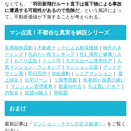
なくても、「
羽田新飛行ルート直下は落下物による事故
に遭遇する可能性があるので危険だ
」という風評によっ
て、不動産価値が下落することが考えられる。
マン点流！不都合な真実を解説シリーズ
長周期地震動
｜
不動産テックによる相場価格
｜
物件のネ
ーミング
｜
住みたい街ランキング
｜
住む場所と健康リス
ク
｜
おとり広告
｜
ペット可
｜
モデルルーム使用住戸
｜
人
気マンション・ランキング
｜
マンション品質
｜
グッドデ
ザイン賞
｜
即日完売
｜
供給過剰
｜
シニアマンション
｜
屋
上緑化
｜
住宅ローン
｜
１階専用庭
｜
先着順と抽選の違い
｜
マンション管理業界
｜
新築vs中古
｜
今は買いどき？
｜
内覧会
｜
賃貸vs購入
｜
間取図
おまけ
最新記事は「
マンション・チラシの定点観測
」をご覧く
ださい。