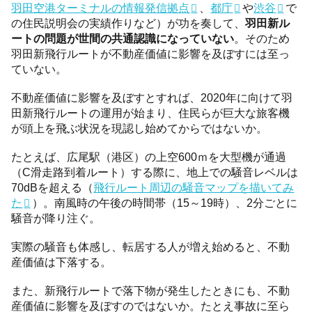
羽田空港ターミナルの情報発信拠点
、
都庁
や
渋谷
で
の住民説明会の実績作りなど）が功を奏して、
羽田新ル
ートの問題が世間の共通認識になっていない
。そのため
羽田新飛行ルートが不動産価値に影響を及ぼすには至っ
ていない。
不動産価値に影響を及ぼすとすれば、2020年に向けて羽
田新飛行ルートの運用が始まり、住民らが巨大な旅客機
が頭上を飛ぶ状況を現認し始めてからではないか。
たとえば、広尾駅（港区）の上空600ｍを大型機が通過
（C滑走路到着ルート）する際に、地上での騒音レベルは
70dBを超える（
飛行ルート周辺の騒音マップを描いてみ
た
）。南風時の午後の時間帯（15～19時）、2分ごとに
騒音が降り注ぐ。
実際の騒音も体感し、転居する人が増え始めると、不動
産価値は下落する。
また、新飛行ルートで落下物が発生したときにも、不動
産価値に影響を及ぼすのではないか。たとえ事故に至ら