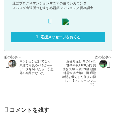
運営ブログ⇒
マンションマニアの住まいカウンター
スムログ出張所⇒
おすすめ新築マンション
／
価格調査
応援メッセージをおくる
マンションだけでなく一
お便り返し その1281
戸建ても見るべきか──
「世帯年収1100万円 共
データを調べたら、予想
働き夫婦32歳/29歳 勤務
外の結果になった
地雪が谷大塚/三田 通勤
時間を優先した住まい探
し」【マンションマニ
ア】
コメントを残す