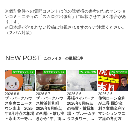
※個別物件への質問コメントは他の読者様の参考のためマンショ
ンコミュニティの「スムログ出張所」に転載させて頂く場合があ
ります。
※日本語が含まれない投稿は無視されますのでご注意ください。
（スパム対策）
NEW POST
このライターの最新記事
おすすめマンション
おすすめマンション
マンション全般
ブロガーの本音
2026.8.8
2026.8.7
2026.8.6
2026.8.5
ザ・パークハウ
ザ・パークハウ
幕張ベイパーク
住宅ローン金利
ス多摩ニュータ
ス横浜川和町
2026年8月時点
が上昇 固定金
ウン永山 2026
2026年8月時点
の売買・賃貸相
利？変動金利？
年8月時点の相場
の相場 ～嬉し泣
場 ～ブルームテ
マンションマニ
～永山の一等…
きから4年、街…
ラスタワー、…
ア流の考え方