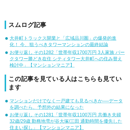
スムログ記事
大井町トラックス開業と「広域品川圏」の爆発的進
化！ 今、狙うべきタワーマンションの最終結論
お便り返し その1282「世帯年収1700万円 3人家族 パー
クタワー勝どき在住 シティタワー大井町への住み替え
検討中」【マンションマニア】
この記事を見ている人はこちらも見てい
ます
マンションだけでなく一戸建ても見るべきか──データ
を調べたら、予想外の結果になった
お便り返し その1281「世帯年収1100万円 共働き夫婦
32歳/29歳 勤務地雪が谷大塚/三田 通勤時間を優先した
住まい探し」【マンションマニア】