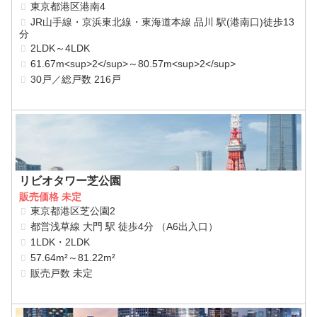
東京都港区港南4
JR山手線・京浜東北線・東海道本線 品川 駅(港南口)徒歩13
分
2LDK～4LDK
61.67m<sup>2</sup>～80.57m<sup>2</sup>
30戸／総戸数 216戸
リビオタワー芝公園
販売価格 未定
東京都港区芝公園2
都営浅草線 大門 駅 徒歩4分 （A6出入口）
1LDK・2LDK
57.64m²～81.22m²
販売戸数 未定