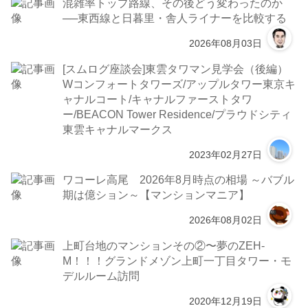
混雑率トップ路線、その後どう変わったのか
──東西線と日暮里・舎人ライナーを比較する
2026年08月03日
[スムログ座談会]東雲タワマン見学会（後編）
Wコンフォートタワーズ/アップルタワー東京キ
ャナルコート/キャナルファーストタワ
ー/BEACON Tower Residence/プラウドシティ
東雲キャナルマークス
2023年02月27日
ワコーレ高尾 2026年8月時点の相場 ～バブル
期は億ション～【マンションマニア】
2026年08月02日
上町台地のマンションその②〜夢のZEH-
M！！！グランドメゾン上町一丁目タワー・モ
デルルーム訪問
2020年12月19日