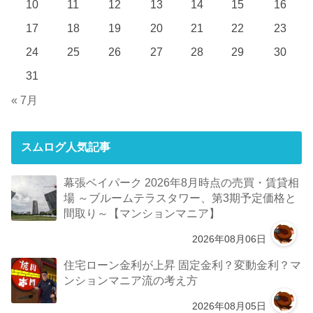
10
11
12
13
14
15
16
17
18
19
20
21
22
23
24
25
26
27
28
29
30
31
« 7月
スムログ人気記事
幕張ベイパーク 2026年8月時点の売買・賃貸相
場 ～ブルームテラスタワー、第3期予定価格と
間取り～【マンションマニア】
2026年08月06日
住宅ローン金利が上昇 固定金利？変動金利？マ
ンションマニア流の考え方
2026年08月05日