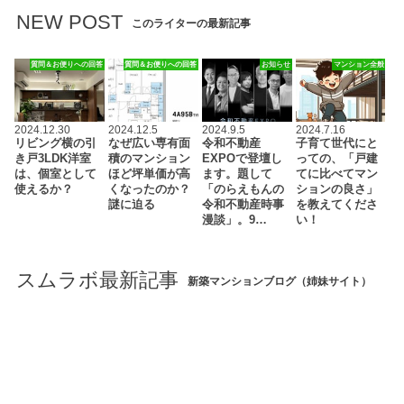
NEW POST
このライターの最新記事
質問＆お便りへの回答
質問＆お便りへの回答
お知らせ
マンション全般
2024.12.30
2024.12.5
2024.9.5
2024.7.16
リビング横の引
なぜ広い専有面
令和不動産
子育て世代にと
き戸3LDK洋室
積のマンション
EXPOで登壇し
っての、「戸建
は、個室として
ほど坪単価が高
ます。題して
てに比べてマン
使えるか？
くなったのか？
「のらえもんの
ションの良さ」
謎に迫る
令和不動産時事
を教えてくださ
漫談」。9…
い！
スムラボ最新記事
新築マンションブログ（姉妹サイト）