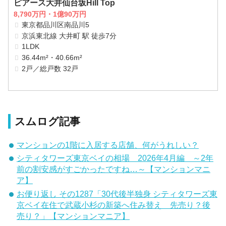
ピアース大井仙台坂Hill Top
8,790万円・1億90万円
東京都品川区南品川5
京浜東北線 大井町 駅 徒歩7分
1LDK
36.44m²・40.66m²
2戸／総戸数 32戸
スムログ記事
マンションの1階に入居する店舗、何がうれしい？
シティタワーズ東京ベイの相場 2026年4月編 ～2年
前の割安感がすごかったですね…～【マンションマニ
ア】
お便り返し その1287「30代後半独身 シティタワーズ東
京ベイ在住で武蔵小杉の新築へ住み替え 先売り？後
売り？」【マンションマニア】