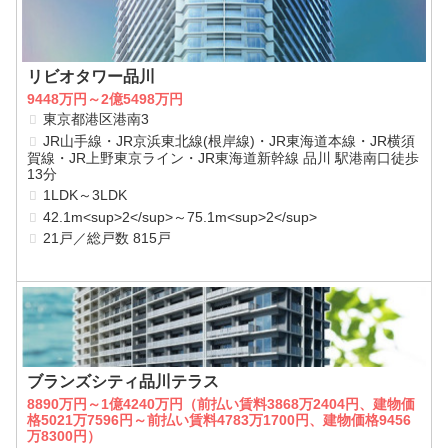
リビオタワー品川
9448万円～2億5498万円
東京都港区港南3
JR山手線・JR京浜東北線(根岸線)・JR東海道本線・JR横須
賀線・JR上野東京ライン・JR東海道新幹線 品川 駅港南口徒歩
13分
1LDK～3LDK
42.1m<sup>2</sup>～75.1m<sup>2</sup>
21戸／総戸数 815戸
ブランズシティ品川テラス
8890万円～1億4240万円（前払い賃料3868万2404円、建物価
格5021万7596円～前払い賃料4783万1700円、建物価格9456
万8300円）