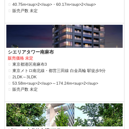
40.75m<sup>2</sup>・60.17m<sup>2</sup>
販売戸数 未定
シエリアタワー南麻布
販売価格 未定
東京都港区南麻布3
東京メトロ南北線・都営三田線 白金高輪 駅徒歩9分
2LDK～3LDK
53.58m<sup>2</sup>～174.24m<sup>2</sup>
販売戸数 未定