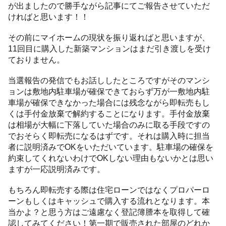
が出ましたので勝手ながら記事にてご報告させていただ
ければと思います！！
その前にマイホームの現状を振り返ればと思いますが、
11回目に購入した新築マンションはまだ引き渡しを受け
ておりません。
当選報告の発信でもお話ししたところですがそのマンシ
ョンは敷地内駐車場が確保できておらず万が一敷地内駐
車場が確保できなかった場合には残念ながら即転売もし
くは手付金放棄で解約することになります。手付金放棄
は相場が大幅に下落していた場合のみに取る手段ですの
でおそらく即転売になるはずです。それは購入時に担当
者に説明済みでOKをいただいています。駐車場の確保を
約束してくれないわけでOKしない理由もないかとは思い
ますが一応説明済みです。
もちろん即転売する際は住宅ローンではなくプロパーロ
ーンもしくはキャッシュで購入する流れとなります。本
当かよ？と思う方はご遠慮なく登記簿謄本を取得して確
認してみてください！第一期で販売された部屋のどれか