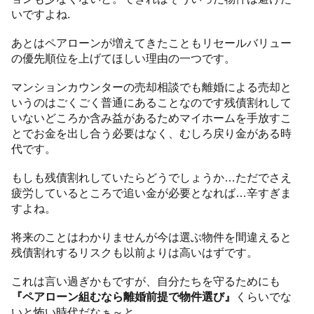
いですよね.
あとはペアローンが増えてきたこともリセールバリュー
の優先順位を上げてほしい理由の一つです。
マンションカウンターの売却相談でも離婚による売却と
いうのはごくごく普通にあることなのです残債割れして
いないどころか含み益があるためマイホームを手放すこ
とでお金を出し合う必要はなく、むしろ戻り金がある時
代です。
もしも残債割れしていたらどうでしょうか…ただでさえ
疲労しているところで追い金が必要となれば…辛すぎま
すよね。
将来のことはわかりませんが今は選ぶ物件を間違えると
残債割れするリスクも以前よりは高いはずです。
これは言い過ぎかもですが、自分たちを守るためにも
『ペアローン組むなら離婚前提で物件選び』
くらいでな
いと怖い時代だなぁ～と。