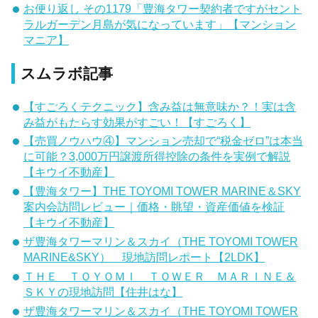
お便り返し その1179「豊海タワー契約者ですがセント
ラルガーデン月島が気になっています」【マンション
マニア】
スムラボ記事
【すごろくテクニック】含み益は無意味か？！実は含
み益がもたらす効果がすごい！【すごろく】
【売買ノウハウ④】マンション売却で“税金ゼロ”は本当
に可能？3,000万円譲渡所得控除の条件を実例で解説
【キウイ不動産】
【豊海タワー】THE TOYOMI TOWER MARINE＆SKY
案内会訪問レビュー｜価格・眺望・資産価値を検証
【キウイ不動産】
ザ豊海タワーマリン＆スカイ（THE TOYOMI TOWER
MARINE&SKY） 現地訪問レポート【2LDK】
ＴＨＥ ＴＯＹＯＭＩ ＴＯＷＥＲ ＭＡＲＩＮＥ＆
ＳＫＹの現地訪問【住井はな】
ザ豊海タワーマリン＆スカイ（THE TOYOMI TOWER