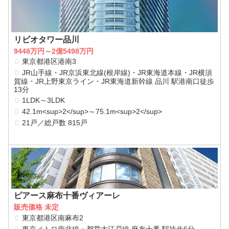
リビオタワー品川
9448万円～2億5498万円
東京都港区港南3
JR山手線・JR京浜東北線(根岸線)・JR東海道本線・JR横須
賀線・JR上野東京ライン・JR東海道新幹線 品川 駅港南口徒歩
13分
1LDK～3LDK
42.1m<sup>2</sup>～75.1m<sup>2</sup>
21戸／総戸数 815戸
ピアース麻布十番ヴィアーレ
販売価格 未定
東京都港区南麻布2
東京メトロ南北線・都営大江戸線 麻布十番 駅徒歩6分