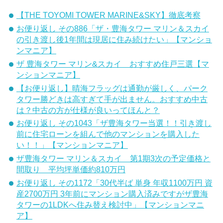
【THE TOYOMI TOWER MARINE&SKY】徹底考察
お便り返し その886「ザ・豊海タワー マリン＆スカイ
の引き渡し後1年間は現居に住み続けたい」【マンショ
ンマニア】
ザ 豊海タワー マリン&スカイ おすすめ住戸三選【マ
ンションマニア】
【お便り返し】晴海フラッグは通勤が厳しく、パーク
タワー勝どきは高すぎて手が出ません。おすすめ中古
は？中古の方が仕様が良いってほんと？
お便り返し その1043「ザ豊海タワー当選！！引き渡し
前に住宅ローンを組んで他のマンションを購入した
い！！」【マンションマニア】
ザ豊海タワー マリン＆スカイ 第1期3次の予定価格と
間取り 平均坪単価約810万円
お便り返し その1172「30代半ば 単身 年収1100万円 資
産2700万円 3年前にマンション購入済みですがザ豊海
タワーの1LDKへ住み替え検討中」【マンションマニ
ア】