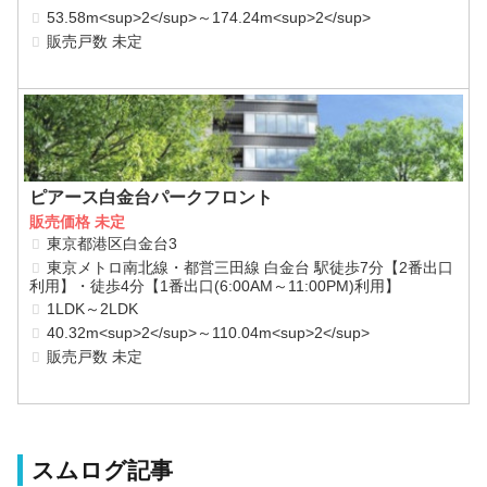
53.58m<sup>2</sup>～174.24m<sup>2</sup>
販売戸数 未定
ピアース白金台パークフロント
販売価格 未定
東京都港区白金台3
東京メトロ南北線・都営三田線 白金台 駅徒歩7分【2番出口
利用】・徒歩4分【1番出口(6:00AM～11:00PM)利用】
1LDK～2LDK
40.32m<sup>2</sup>～110.04m<sup>2</sup>
販売戸数 未定
スムログ記事