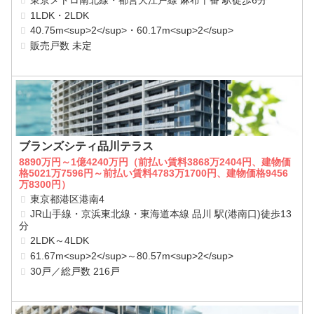
1LDK・2LDK
40.75m<sup>2</sup>・60.17m<sup>2</sup>
販売戸数 未定
ブランズシティ品川テラス
8890万円～1億4240万円（前払い賃料3868万2404円、建物価
格5021万7596円～前払い賃料4783万1700円、建物価格9456
万8300円）
東京都港区港南4
JR山手線・京浜東北線・東海道本線 品川 駅(港南口)徒歩13
分
2LDK～4LDK
61.67m<sup>2</sup>～80.57m<sup>2</sup>
30戸／総戸数 216戸