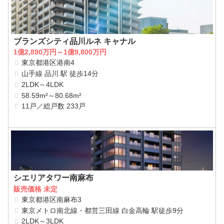
ブランズシティ品川ルネ キャナル
1億2,890万円～1億9,800万円
東京都港区港南4
山手線 品川 駅 徒歩14分
2LDK～4LDK
58.59m²～80.68m²
11戸／総戸数 233戸
シエリアタワー南麻布
販売価格 未定
東京都港区南麻布3
東京メトロ南北線・都営三田線 白金高輪 駅徒歩9分
2LDK～3LDK