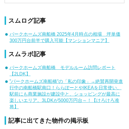
スムログ記事
パークホームズ南船橋 2025年4月時点の相場 坪単価
300万円台前半で購入可能【マンションマニア】
スムラボ記事
パークホームズ南船橋 モデルルーム訪問レポート
【2LDK】
”パークホームズ南船橋”の「私の印象」→絶賛再開発進
行中の南船橋駅南口！ららぽーとやIKEAを日常使い、
駅前にも商業施設が建設中と、ショッピングが最高に
楽しいエリア。3LDKが5000万円台～！【けろけろ准
将】
記事に出てきた物件の掲示板