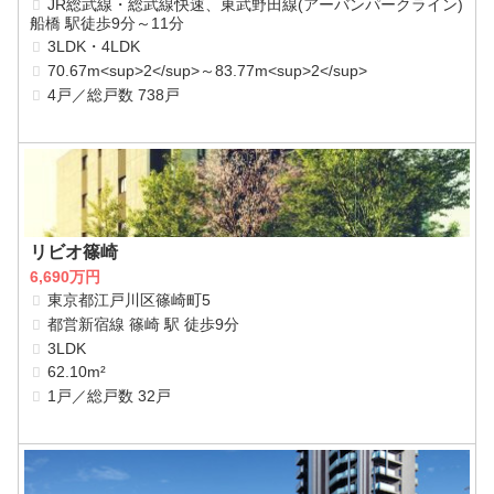
JR総武線・総武線快速、東武野田線(アーバンパークライン)
船橋 駅徒歩9分～11分
3LDK・4LDK
70.67m<sup>2</sup>～83.77m<sup>2</sup>
4戸／総戸数 738戸
リビオ篠崎
6,690万円
東京都江戸川区篠崎町5
都営新宿線 篠崎 駅 徒歩9分
3LDK
62.10m²
1戸／総戸数 32戸