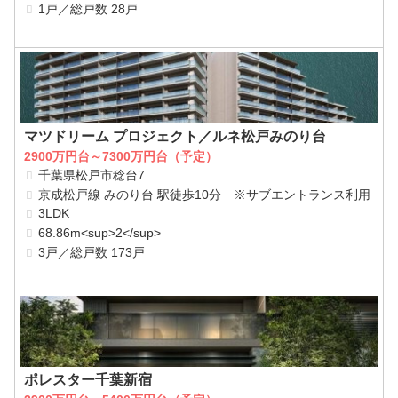
1戸／総戸数 28戸
マツドリーム プロジェクト／ルネ松戸みのり台
2900万円台～7300万円台（予定）
千葉県松戸市稔台7
京成松戸線 みのり台 駅徒歩10分 ※サブエントランス利用
3LDK
68.86m<sup>2</sup>
3戸／総戸数 173戸
ポレスター千葉新宿