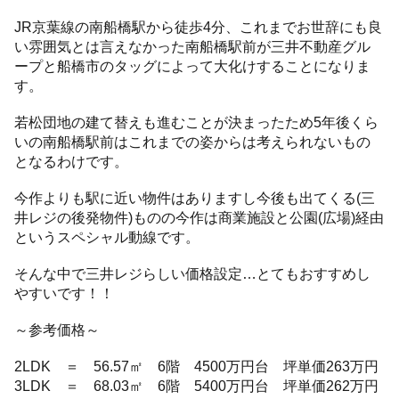
JR京葉線の南船橋駅から徒歩4分、これまでお世辞にも良
い雰囲気とは言えなかった南船橋駅前が三井不動産グル
ープと船橋市のタッグによって大化けすることになりま
す。
若松団地の建て替えも進むことが決まったため5年後くら
いの南船橋駅前はこれまでの姿からは考えられないもの
となるわけです。
今作よりも駅に近い物件はありますし今後も出てくる(三
井レジの後発物件)ものの今作は商業施設と公園(広場)経由
というスペシャル動線です。
そんな中で三井レジらしい価格設定…とてもおすすめし
やすいです！！
～参考価格～
2LDK ＝ 56.57㎡ 6階 4500万円台 坪単価263万円
3LDK ＝ 68.03㎡ 6階 5400万円台 坪単価262万円