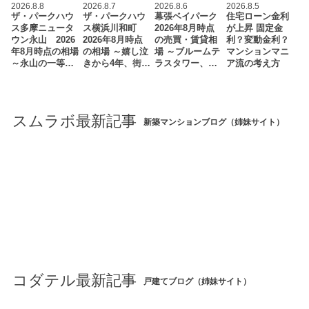
2026.8.8
2026.8.7
2026.8.6
2026.8.5
ザ・パークハウ
ザ・パークハウ
幕張ベイパーク
住宅ローン金利
ス多摩ニュータ
ス横浜川和町
2026年8月時点
が上昇 固定金
ウン永山 2026
2026年8月時点
の売買・賃貸相
利？変動金利？
年8月時点の相場
の相場 ～嬉し泣
場 ～ブルームテ
マンションマニ
～永山の一等…
きから4年、街…
ラスタワー、…
ア流の考え方
スムラボ最新記事
新築マンションブログ（姉妹サイト）
コダテル最新記事
戸建てブログ（姉妹サイト）