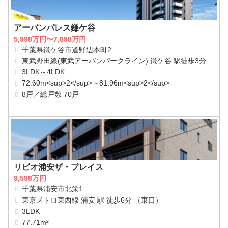
アーバンパレス鎌ケ谷
5,998万円〜7,898万円
千葉県鎌ケ谷市道野辺本町2
東武野田線(東武アーバンパークライン) 鎌ケ谷 駅徒歩3分
3LDK～4LDK
72.60m<sup>2</sup>～81.96m<sup>2</sup>
8戸／総戸数 70戸
リビオ浦安ザ・プレイス
9,598万円
千葉県浦安市北栄1
東京メトロ東西線 浦安 駅 徒歩6分 （東口）
3LDK
77.71m²