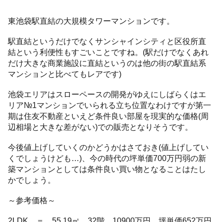
東池袋駅直結の大規模タワーマンションです。
駅直結というだけでなくサンシャインシティと区役所直
結という利便性もすごいことですね。(駅だけでなくあれ
だけ大きな商業施設に直結というのは他の街の駅直結系
マンションと比べてもレアです)
池袋エリアはスローペースの開発がゆえにしばらくはエ
リア№1マンションでいられる立ち位置なわけですが第一
期は住友不動産といえど条件良い部屋を現実的な価格(周
辺相場と大きな差がない)での販売となりそうです。
今後値上げしていくのかどうかはさておき(値上げしてい
くでしょうけども…)、今の時代の坪単価700万円弱の新
築マンションとしては条件良い買い物となることはたし
かでしょう。
～参考価格～
2LDK ＝ 55.19㎡ 32階 10900万円 坪単価652万円