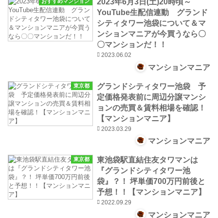
2023年6月3日(土)20時頃～
おすすめマンション
YouTube生配信連動 グランド
シティタワー池袋について＆マ
ンションマニアが今買うなら〇
〇マンションだ！！
2023.06.02
マンションマニア
グランドシティタワー池袋 予
東京都
定価格発表前に周辺分譲マンシ
ョンの売買＆賃料相場を確認！
【マンションマニア】
2023.03.29
マンションマニア
東池袋駅直結住友タワマンは
東京都
『グランドシティタワー池
袋』？！ 坪単価700万円前後と
予想！！【マンションマニア】
2022.09.29
マンションマニア