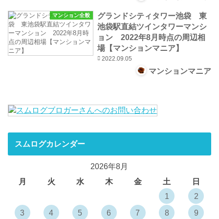
グランドシティタワー池袋 東
マンション全般
池袋駅直結ツインタワーマンシ
ョン 2022年8月時点の周辺相
場【マンションマニア】
2022.09.05
マンションマニア
スムログカレンダー
2026年8月
月
火
水
木
金
土
日
1
2
3
4
5
6
7
8
9