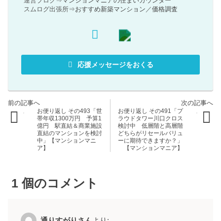
運営ブログ⇒
マンションマニアの住まいカウンター
スムログ出張所⇒
おすすめ新築マンション
／
価格調査
応援メッセージをおくる
お便り返し その493「世
お便り返し その491「プ
帯年収1300万円 予算1
ラウドタワー川口クロス
億円 駅直結＆商業施設
検討中 低層階と高層階
直結のマンションを検討
どちらがリセールバリュ
中」【マンションマニ
ーに期待できますか？」
ア】
【マンションマニア】
1
個のコメント
通りすがりさん
より: