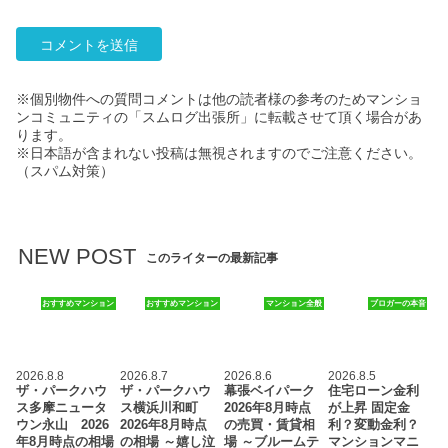
※個別物件への質問コメントは他の読者様の参考のためマンショ
ンコミュニティの「スムログ出張所」に転載させて頂く場合があ
ります。
※日本語が含まれない投稿は無視されますのでご注意ください。
（スパム対策）
NEW POST
このライターの最新記事
おすすめマンション
おすすめマンション
マンション全般
ブロガーの本音
2026.8.8
2026.8.7
2026.8.6
2026.8.5
ザ・パークハウ
ザ・パークハウ
幕張ベイパーク
住宅ローン金利
ス多摩ニュータ
ス横浜川和町
2026年8月時点
が上昇 固定金
ウン永山 2026
2026年8月時点
の売買・賃貸相
利？変動金利？
年8月時点の相場
の相場 ～嬉し泣
場 ～ブルームテ
マンションマニ