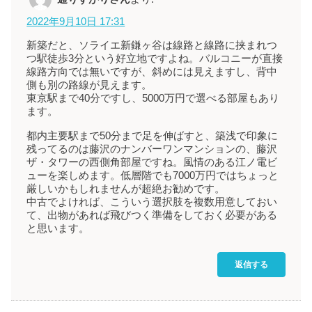
2022年9月10日 17:31
新築だと、ソライエ新鎌ヶ谷は線路と線路に挟まれつ
つ駅徒歩3分という好立地ですよね。バルコニーが直接
線路方向では無いですが、斜めには見えますし、背中
側も別の路線が見えます。
東京駅まで40分ですし、5000万円で選べる部屋もあり
ます。
都内主要駅まで50分まで足を伸ばすと、築浅で印象に
残ってるのは藤沢のナンバーワンマンションの、藤沢
ザ・タワーの西側角部屋ですね。風情のある江ノ電ビ
ューを楽しめます。低層階でも7000万円ではちょっと
厳しいかもしれませんが超絶お勧めです。
中古でよければ、こういう選択肢を複数用意しておい
て、出物があれば飛びつく準備をしておく必要がある
と思います。
返信する