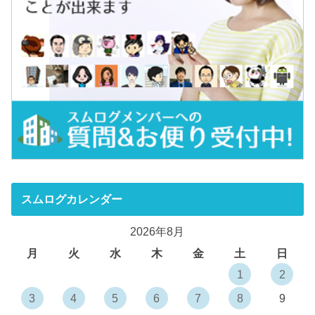
スムログカレンダー
2026年8月
月
火
水
木
金
土
日
1
2
3
4
5
6
7
8
9