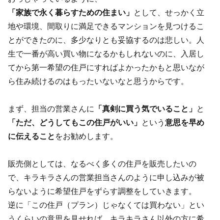
「家族で永く暮らすための住まい」
として、せっかく立
地や環境、間取りに満足できるマンションを見つけるこ
とができたのに、多少なりとも妥協するのは悲しい。人
生で一番が高い買い物になるかもしれないのに、入居し
てから第一希望の住戸にすればよかったかもと思いなが
ら住み続けるのはもったいないなと思うからです。
まず、担当の営業さんに
「真剣に買う気でいること」
と
「ただ、どうしてもこの住戸がいい」
という
意思を早め
に伝えること
をお勧めします。
販売側としては、なるべく多くの住戸を販売したいの
で、キラキラさんの営業担当さんのように申し込みが被
らないように希望住戸をずらす調整をしていきます。
逆に「この住戸（プラン）じゃなくては買わない」とい
うくらいの意思を見せれば、キラキラさん以外の方に希