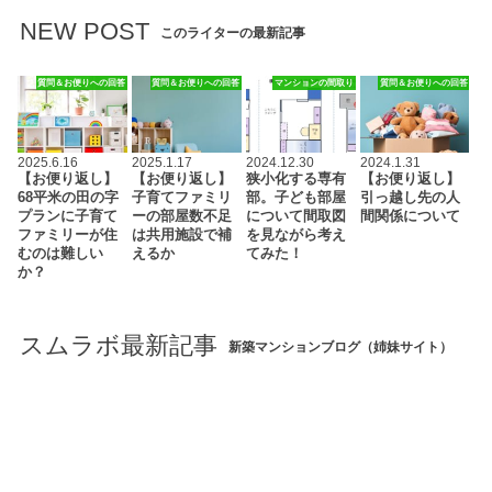
NEW POST
このライターの最新記事
質問＆お便りへの回答
質問＆お便りへの回答
マンションの間取り
質問＆お便りへの回答
2025.6.16
2025.1.17
2024.12.30
2024.1.31
【お便り返し】
【お便り返し】
狭小化する専有
【お便り返し】
68平米の田の字
子育てファミリ
部。子ども部屋
引っ越し先の人
プランに子育て
ーの部屋数不足
について間取図
間関係について
ファミリーが住
は共用施設で補
を見ながら考え
むのは難しい
えるか
てみた！
か？
スムラボ最新記事
新築マンションブログ（姉妹サイト）