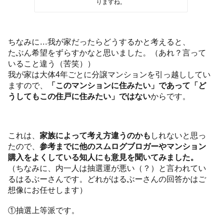
りますね。
ちなみに…我が家だったらどうするかと考えると、
たぶん希望をずらすかなと思いました。（あれ？言って
いること違う（苦笑））
我が家は大体4年ごとに分譲マンションを引っ越ししてい
ますので、
「このマンションに住みたい」であって「ど
うしてもこの住戸に住みたい」ではない
からです。
これは、
家族によって考え方違うのかも
しれないと思っ
たので、
参考までに他のスムログブロガーやマンション
購入をよくしている知人にも意見を聞いてみました。
（ちなみに、内一人は抽選運が悪い（？）と言われてい
るはるぶーさんです。どれがはるぶーさんの回答かはご
想像にお任せします）
①抽選上等派です。