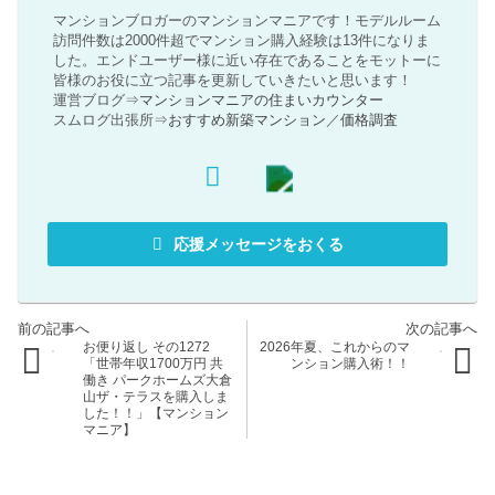
マンションブロガーのマンションマニアです！モデルルーム
訪問件数は2000件超でマンション購入経験は13件になりま
した。エンドユーザー様に近い存在であることをモットーに
皆様のお役に立つ記事を更新していきたいと思います！
運営ブログ⇒
マンションマニアの住まいカウンター
スムログ出張所⇒
おすすめ新築マンション
／
価格調査
応援メッセージをおくる
お便り返し その1272
2026年夏、これからのマ
「世帯年収1700万円 共
ンション購入術！！
働き パークホームズ大倉
山ザ・テラスを購入しま
した！！」【マンション
マニア】