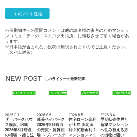
※個別物件への質問コメントは他の読者様の参考のためマンショ
ンコミュニティの「スムログ出張所」に転載させて頂く場合があ
ります。
※日本語が含まれない投稿は無視されますのでご注意ください。
（スパム対策）
NEW POST
このライターの最新記事
おすすめマンション
マンション全般
ブロガーの本音
ブロガーの本音
2026.8.7
2026.8.6
2026.8.5
2026.8.4
ザ・パークハウ
幕張ベイパーク
住宅ローン金利
早期転売住戸と
ス横浜川和町
2026年8月時点
が上昇 固定金
新築マンション
2026年8月時点
の売買・賃貸相
利？変動金利？
へ住み替える方
の相場 ～嬉し泣
場 ～ブルームテ
マンションマニ
の出物は狙い