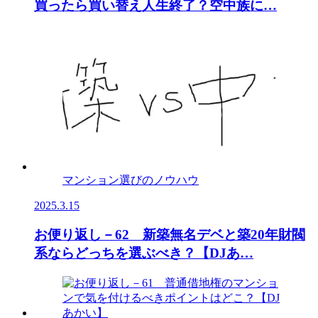
買ったら買い替え人生終了？空中族に…
マンション選びのノウハウ
2025.3.15
お便り返し－62 新築無名デベと築20年財閥
系ならどっちを選ぶべき？【DJあ…