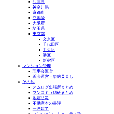
兵庫県
神奈川県
京都府
立地論
大阪府
埼玉県
東京都
文京区
千代田区
中央区
港区
新宿区
マンション管理
理事会運営
総会運営・規約見直し
その他
スムログ出張所まとめ
マンコミュ総研まとめ
地震防災
不動産本の書評
一戸建て
マンションコミュニティ論