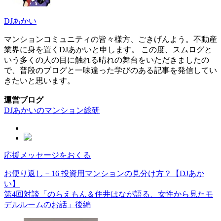
DJあかい
マンションコミュニティの皆々様方、ごきげんよう。不動産
業界に身を置くDJあかいと申します。 この度、スムログと
いう多くの人の目に触れる晴れの舞台をいただきましたの
で、普段のブログと一味違った学びのある記事を発信してい
きたいと思います。
運営ブログ
DJあかいのマンション総研
応援メッセージをおくる
お便り返し－16 投資用マンションの見分け方？【DJあか
い】
第4回対談「のらえもん＆住井はなが語る、女性から見たモ
デルルームのお話」後編