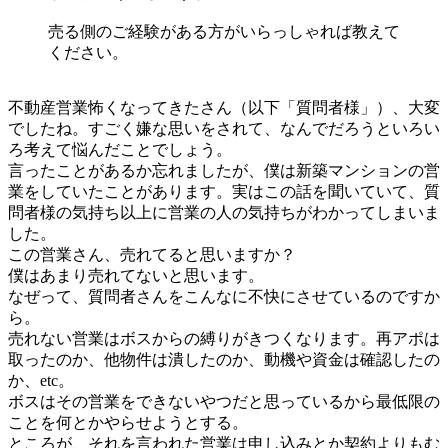
売る側のご経験がある方がいらっしゃれば教えて
ください。
不動産営業怖くなってきたさん（以下「質問者様」）、大変
でしたね。すごく嫌な思いをされて、なんでだろうといろい
ろ考えて悩んだことでしょう。
言ったことがあるか忘れましたが、僕は新築マンションの営
業をしていたことがあります。実はこの話を聞いていて、質
問者様の気持ち以上に営業の人の気持ちがわかってしまいま
した。
この営業さん、売れてると思いますか？
僕はあまり売れてないと思います。
なぜって、質問者さんをこんなに不快にさせているのですか
ら。
売れない営業はボスからの縛りがきつくなります。再アポは
取ったのか、他物件は潰したのか、動機や資金は確認したの
か、etc。
ボスはその営業をできないやつだと思っているから最低限の
ことを何とかやらせようとする。
ところが、それを言われた営業は申し込みとか契約よりもむ