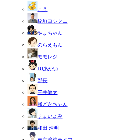
こう
稲垣ヨシクニ
やまちゃん
のらえもん
モモレジ
DJあかい
部長
三井健太
勝どきちゃん
すまいよみ
和田 浩明
東京湾岸ライフ