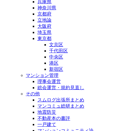
兵庫県
神奈川県
京都府
立地論
大阪府
埼玉県
東京都
文京区
千代田区
中央区
港区
新宿区
マンション管理
理事会運営
総会運営・規約見直し
その他
スムログ出張所まとめ
マンコミュ総研まとめ
地震防災
不動産本の書評
一戸建て
マンションコミュニティ論