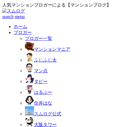
人気マンションブロガーによる【マンションブログ】
search
menu
ホーム
ブロガー
ブロガー一覧
マンションマニア
ふじふじ太
マン点
タビー
はるぶー
住井はな
スムログ公式
大阪タワー