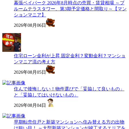
幕張ベイパーク 2026年8月時点の売買・賃貸相場 ～ブ
ルームテラスタワー、第3期予定価格と間取り～【マン
ションマニア】
2026年08月06日
住宅ローン金利が上昇 固定金利？変動金利？マンショ
ンマニア流の考え方
2026年08月05日
住んで後悔しない！物件選びで「妥協して良いもの」
と「妥協してはいけないもの」
2026年08月04日
早期転売住戸と新築マンションへ住み替える方の出物
は狙い目！ ～大型新築マンションが竣工するエリアを