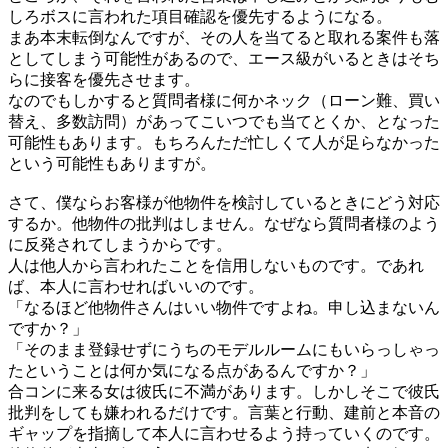
しろボスに言われた項目確認を優先するようになる。
まあ本末転倒なんですが、その人を当てると取れる案件も落
としてしまう可能性があるので、エース級がいるときはそち
らに接客を優先させます。
なのでもしかすると質問者様に何かネック（ローン難、買い
替え、多数訪問）があってこいつでも当てとくか、となった
可能性もあります。もちろんただ忙しくて人が足らなかった
という可能性もありますが。
さて、僕ならお客様が他物件を検討しているときにどう対応
するか。他物件の批判はしません。なぜなら質問者様のよう
に反発されてしまうからです。
人は他人から言われたことを信用しないものです。であれ
ば、本人に言わせればいいのです。
「なるほど他物件さんはいい物件ですよね。申し込まないん
ですか？」
「そのまま登録せずにうちのモデルルームにもいらっしゃっ
たということは何か気になる点があるんですか？」
合コンに来る女は彼氏に不満があります。しかしそこで彼氏
批判をしても嫌われるだけです。言葉と行動、建前と本音の
ギャップを指摘して本人に言わせるよう持っていくのです。