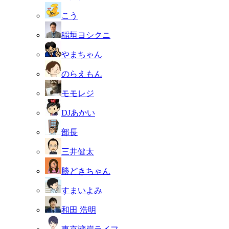
こう
稲垣ヨシクニ
やまちゃん
のらえもん
モモレジ
DJあかい
部長
三井健太
勝どきちゃん
すまいよみ
和田 浩明