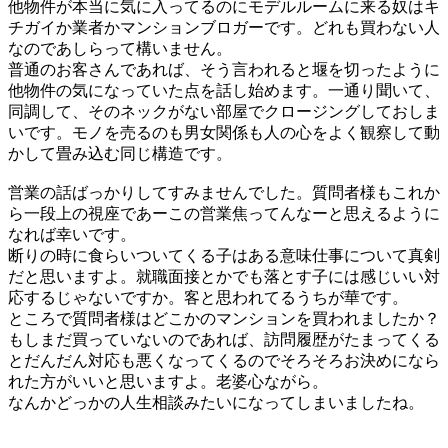
他物件が本当に気に入ってるのにモデルルームに来る奴はキ
チガイか業者かマンションブロガーです。どれも買わない人
なのであしらって構いません。
普通のお客さんであれば、そう言われると堰を切ったように
他物件の気になっていた点を話し始めます。一通り聞いて、
同調して、そのネックがない部屋でクロージングしておしま
いです。モノを売るのも男女関係も人の心をよく観察して動
かして畳み込む同じ構造です。
営業の話ばっかりしてすみませんでした。質問者様もこれか
ら一段上の視座であーこの営業焦ってんなーと思えるように
なれば幸いです。
断りの時に食らいついてくる子はある意味仕事について真剣
だと思いますよ。就職面接とかでも落とす子には感じいい対
応するじゃないですか。客と思われてるうちが華です。
ところで質問者様はどこかのマンションを買われましたか？
もしまだ買っていないのであれば、訪問履歴がたまってくる
とだんだん対応も悪くなってくるのでそろそろお決めになら
れた方がいいと思いますよ。老婆心ながら。
なんかどっかの人生相談みたいになってしまいましたね。