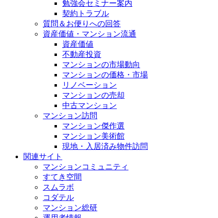
勉強会セミナー案内
契約トラブル
質問＆お便りへの回答
資産価値・マンション流通
資産価値
不動産投資
マンションの市場動向
マンションの価格・市場
リノベーション
マンションの売却
中古マンション
マンション訪問
マンション傑作選
マンション美術館
現地・入居済み物件訪問
関連サイト
マンションコミュニティ
すてき空間
スムラボ
コダテル
マンション総研
運用者情報