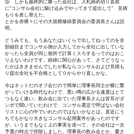
⑤ しかも最終的に勝った会社は、入札締め切り直前
に”コンサル会社に駆け込みでやってきて提出して” 見積
もりを差し替えた。
とかを赤裸々にその大規模修繕委員会の委員長さんは説
明。
どうみても、もうあなたはいくらで出してねってのを全
部細目までコンサル側が入力してから全社に出していな
かったら全員が同じ個所で計算ミスろするってのはおこ
りえないわけです。経緯に関心があって、さてどうなっ
たかはききませんでしたが私ならコンサルおよび見積も
り提出全社を不合格として０からやり直しかな。
今はネットだのオフ会だので簡単に理事長同士が横に繋
がっていける時代なわけで、悪い噂の広がる速度はとて
つもなく速い。飲み会に出ていた理事長さんは皆耳がダ
ンボで聞いていたわけで、コンサル選定で呼ばない会社
リストに心の中でいれたのではないかなとは。直近にう
ちでもかなり大きなコンサル起用案件があったのです
が、いうまでもなく上の事実を述べて、その会社は一次
予選の時点で排除しました。理事長の飲み会とか、憂さ