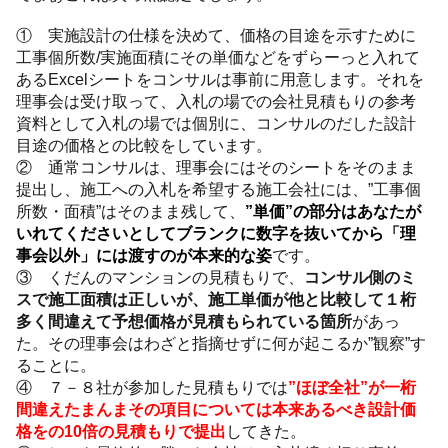
① 実施設計の仕様を決めて、価格の目途を示すために
工事個所数/実施面積にその単価などをずらーっと入れて
あるExcelシートをコンサルは事前に用意します。それを
理事会は受け取って、入札の場での会社見積もりの参考
資料として入札の場では個別に、コンサルのだした設計
目途の価格との比較をしています。
② 通常コンサルは、理事会にはそのシートをそのまま
提出し、施工への入札を希望する施工会社には、”工事個
所数・面積”はそのまま残して、
”単価”の部分はあなたが
いれてくださいとしてブランクに数字を抜いてから「理
事会以外」には渡すのが本来的な姿
です。
③ くだんのマンションの見積もりで、
コンサル側のミ
スで施工面積は正しいが、施工単価が他と比較して１桁
多く間違えて予想価格が見積もられている箇所
があっ
た。その理事会はわざと指摘せずに何が起こるか”観察”す
ることに。
④ ７－８社が参加した見積もりでは
”ほぼ全社”が一桁
間違えたまんまその項目については本来あるべき設計価
格をの10倍の見積もりで提出
してきた。