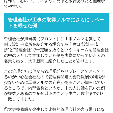
は作りこむので、このように見ると談合ありだと無理が
でやすい。
管理会社が工事の取得ノルマにさらにリベー
トを載せた例
管理会社が担当者（フロント）に工事ノルマを貸して、
例え設計事務所を紹介する場合でも今度は”設計事務
所”と”管理会社”で一定額を抜くというスキームを管理会社
の中の人として実施していた例を実際にやっていた人の
名乗り出を、大手新聞に紹介したことがあります。
この管理会社は他から管理受託をリプレースでとってく
るのが中心な会社なので管理費関連の委託報酬の利幅が
少ないために工事ノルマの存在があることが知られてい
るところで、内部告発というか、中の人に話を訊いた例
が複数人あるので多分以下のことも本当。数字まで割と
一致してました。
①大規模修繕が発生して比較的管理会社の言う通りにな