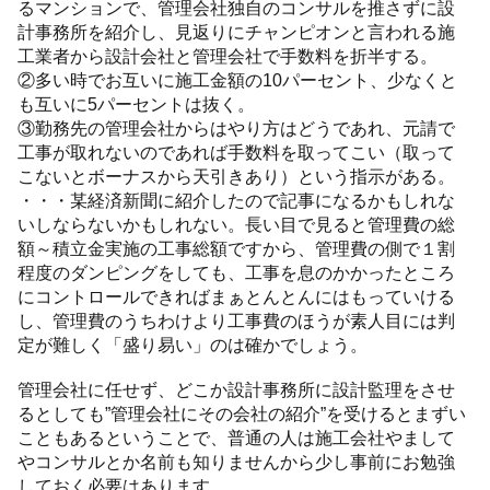
るマンションで、管理会社独自のコンサルを推さずに設
計事務所を紹介し、見返りにチャンピオンと言われる施
工業者から設計会社と管理会社で手数料を折半する。
②多い時でお互いに施工金額の10パーセント、少なくと
も互いに5パーセントは抜く。
③勤務先の管理会社からはやり方はどうであれ、元請で
工事が取れないのであれば手数料を取ってこい（取って
こないとボーナスから天引きあり）という指示がある。
・・・某経済新聞に紹介したので記事になるかもしれな
いしならないかもしれない。長い目で見ると管理費の総
額～積立金実施の工事総額ですから、管理費の側で１割
程度のダンピングをしても、工事を息のかかったところ
にコントロールできればまぁとんとんにはもっていける
し、管理費のうちわけより工事費のほうが素人目には判
定が難しく「盛り易い」のは確かでしょう。
管理会社に任せず、どこか設計事務所に設計監理をさせ
るとしても”管理会社にその会社の紹介”を受けるとまずい
こともあるということで、普通の人は施工会社やまして
やコンサルとか名前も知りませんから少し事前にお勉強
しておく必要はあります。