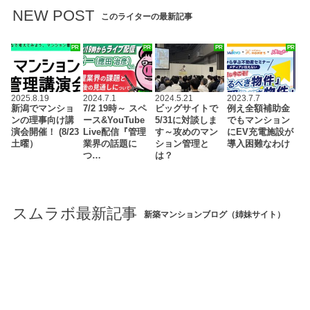
NEW POST
このライターの最新記事
PR
PR
PR
PR
2025.8.19
2024.7.1
2024.5.21
2023.7.7
新潟でマンショ
7/2 19時～ スペ
ビッグサイトで
例え全額補助金
ンの理事向け講
ース&YouTube
5/31に対談しま
でもマンション
演会開催！ (8/23
Live配信『管理
す～攻めのマン
にEV充電施設が
土曜）
業界の話題に
ション管理と
導入困難なわけ
つ…
は？
スムラボ最新記事
新築マンションブログ（姉妹サイト）