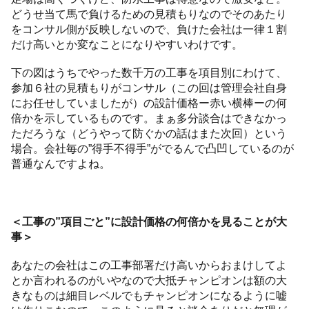
どうせ当て馬で負けるための見積もりなのでそのあたり
をコンサル側が反映しないので、負けた会社は一律１割
だけ高いとか変なことになりやすいわけです。
下の図はうちでやった数千万の工事を項目別にわけて、
参加６社の見積もりがコンサル（この回は管理会社自身
にお任せしていましたが）の設計価格ー赤い横棒ーの何
倍かを示しているものです。まぁ多分談合はできなかっ
ただろうな（どうやって防ぐかの話はまた次回）という
場合。会社毎の”得手不得手”がでるんで凸凹しているのが
普通なんですよね。
＜工事の”項目ごと”に設計価格の何倍かを見ることが大
事＞
あなたの会社はこの工事部署だけ高いからおまけしてよ
とか言われるのがいやなので大抵チャンピオンは額の大
きなものは細目レベルでもチャンピオンになるように嘘