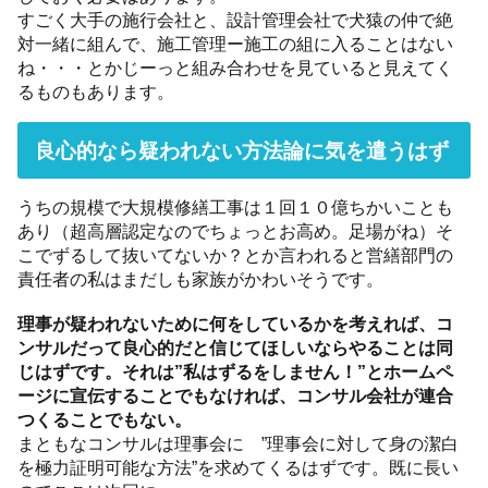
すごく大手の施行会社と、設計管理会社で犬猿の仲で絶
対一緒に組んで、施工管理ー施工の組に入ることはない
ね・・・とかじーっと組み合わせを見ていると見えてく
るものもあります。
良心的なら疑われない方法論に気を遣うはず
うちの規模で大規模修繕工事は１回１０億ちかいことも
あり（超高層認定なのでちょっとお高め。足場がね）そ
こでずるして抜いてないか？とか言われると営繕部門の
責任者の私はまだしも家族がかわいそうです。
理事が疑われないために何をしているかを考えれば、コ
ンサルだって良心的だと信じてほしいならやることは同
じはずです。それは”私はずるをしません！”とホームペ
ージに宣伝することでもなければ、コンサル会社が連合
つくることでもない。
まともなコンサルは理事会に ”理事会に対して身の潔白
を極力証明可能な方法”を求めてくるはずです。既に長い