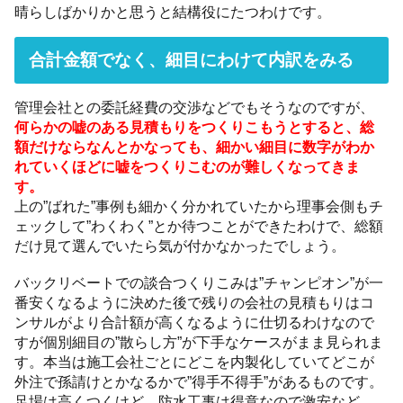
晴らしばかりかと思うと結構役にたつわけです。
合計金額でなく、細目にわけて内訳をみる
管理会社との委託経費の交渉などでもそうなのですが、
何らかの嘘のある見積もりをつくりこもうとすると、総
額だけならなんとかなっても、細かい細目に数字がわか
れていくほどに嘘をつくりこむのが難しくなってきま
す。
上の”ばれた”事例も細かく分かれていたから理事会側もチ
ェックして”わくわく”とか待つことができたわけで、総額
だけ見て選んでいたら気が付かなかったでしょう。
バックリベートでの談合つくりこみは”チャンピオン”が一
番安くなるように決めた後で残りの会社の見積もりはコ
ンサルがより合計額が高くなるように仕切るわけなので
すが個別細目の”散らし方”が下手なケースがまま見られま
す。本当は施工会社ごとにどこを内製化していてどこが
外注で孫請けとかなるかで”得手不得手”があるものです。
足場は高くつくけど、防水工事は得意なので激安など。