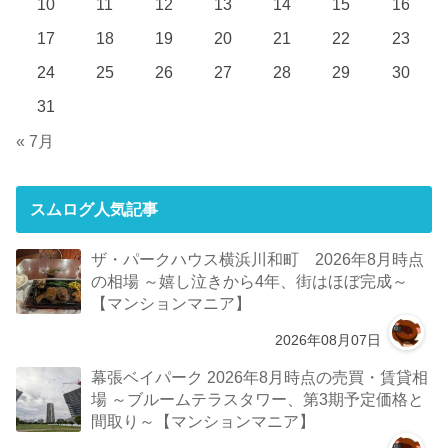
10
11
12
13
14
15
16
17
18
19
20
21
22
23
24
25
26
27
28
29
30
31
« 7月
スムログ人気記事
ザ・パークハウス横浜川和町 2026年8月時点
の相場 ～嬉し泣きから4年、街はほぼ完成～
【マンションマニア】
2026年08月07日
幕張ベイパーク 2026年8月時点の売買・賃貸相
場 ～ブルームテラスタワー、第3期予定価格と
間取り～【マンションマニア】