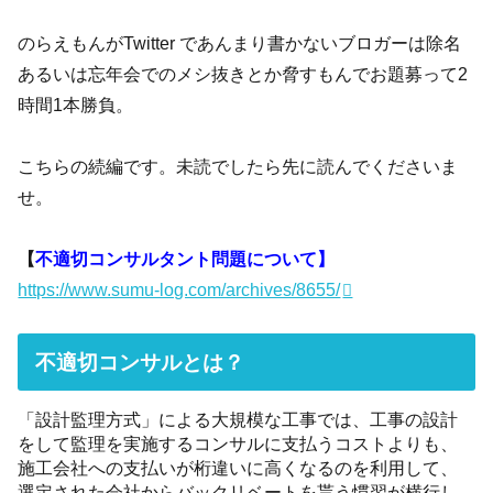
のらえもんがTwitter であんまり書かないブロガーは除名
あるいは忘年会でのメシ抜きとか脅すもんでお題募って2
時間1本勝負。
こちらの続編です。未読でしたら先に読んでくださいま
せ。
【
不適切コンサルタント問題について】
https://www.sumu-log.com/archives/8655/
不適切コンサルとは？
「設計監理方式」による大規模な工事では、工事の設計
をして監理を実施するコンサルに支払うコストよりも、
施工会社への支払いが桁違いに高くなるのを利用して、
選定された会社からバックリベートを貰う慣習が横行し