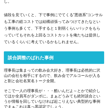
し。
値段を見ていくと、下で事例にでてくる”悪徳系”コンサル
も工事の総コストでは結構頑張ってみつけてきたなとい
う事例も多くて、下手すると１割弱くらいバックをもら
っていてもそれを上回るコストカットを俺たちは提供し
ているくらいに考えているかもしれません。
談合調整のばれた事例
理事長は集まっての飲み会大好き。理事長は必然的に沢
山の会社を相手にするので、飲み会でアルコールが入る
と割と会社名実名トーク全開。
そこで一人の理事長が・・・酷いんだよ～とかで紹介し
てほか全員耳がダンボに。まぁどうみても絶対談合とい
うか情報を回していなければ起こりえない典型的な事例
でまぁこれは真っ黒認定でしょう。