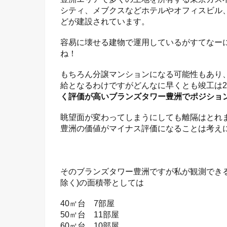
シティ、メブクスなどホテルやオフィスビル
どが建設されています。
容易に壊せる建物で運用しているがすてなー
ね！
もちろん分譲マンションになる可能性もあり
給となるわけですがどんなに早くとも竣工は2
く評価が高いブランズタワー豊洲でポジショ
眺望面が変わってしまうにしても離隔はとれ
豊洲の価値がマイナス評価になることは考え
そのブランズタワー豊洲ですが私が観測でき
除く)の面積帯としては
40㎡台 7部屋
50㎡台 11部屋
60㎡台 10部屋