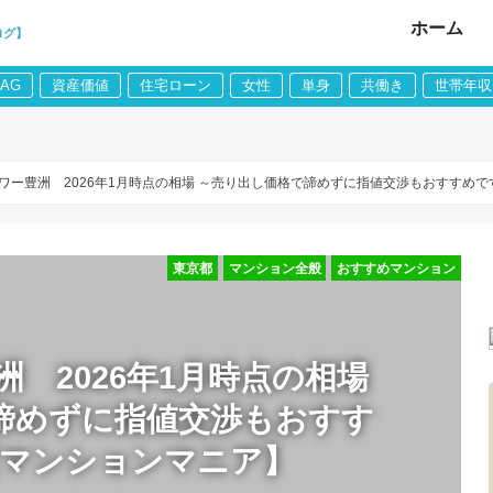
ホーム
ログ】
LAG
資産価値
住宅ローン
女性
単身
共働き
世帯年収
ワー豊洲 2026年1月時点の相場 ～売り出し価格で諦めずに指値交渉もおすすめ
東京都
マンション全般
おすすめマンション
 2026年1月時点の相場
諦めずに指値交渉もおすす
【マンションマニア】