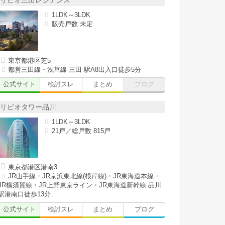
リビオ三田レジデンス
1LDK～3LDK
販売戸数 未定
東京都港区芝5
都営三田線・浅草線 三田 駅A8出入口徒歩5分
公式サイト
検討スレ
まとめ
ブログ
リビオタワー品川
1LDK～3LDK
21戸／総戸数 815戸
東京都港区港南3
JR山手線・JR京浜東北線(根岸線)・JR東海道本線・
JR横須賀線・JR上野東京ライン・JR東海道新幹線 品川
駅港南口徒歩13分
公式サイト
検討スレ
まとめ
ブログ