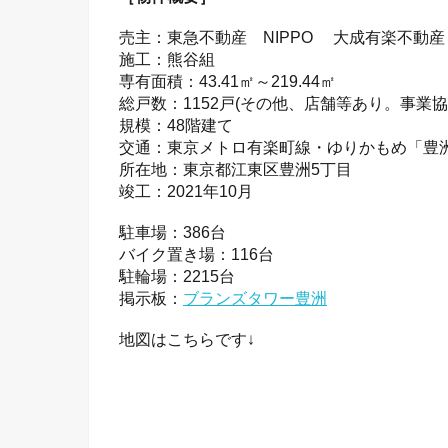
売主：東急不動産 NIPPO 大成有楽不動産
施工：熊谷組
専有面積：43.41㎡～219.44㎡
総戸数：1152戸(その他、店舗等あり。事業協
規模：48階建て
交通：東京メトロ有楽町線・ゆりかもめ「豊
所在地：東京都江東区豊洲5丁目
竣工：2021年10月
駐車場：386台
バイク置き場：116台
駐輪場：2215台
掲示板：
ブランズタワー豊洲
地図はこちらです↓