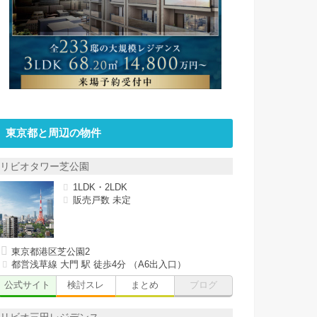
東京都と周辺の物件
リビオタワー芝公園
1LDK・2LDK
販売戸数 未定
東京都港区芝公園2
都営浅草線 大門 駅 徒歩4分 （A6出入口）
公式サイト
検討スレ
まとめ
ブログ