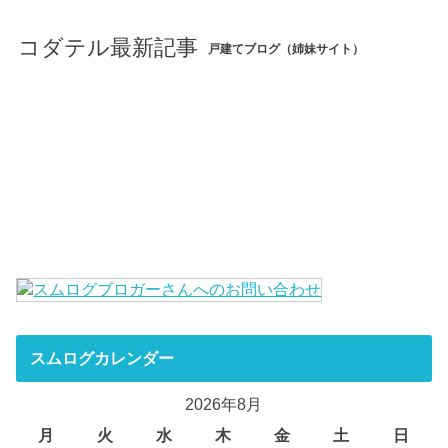
コダテル最新記事
戸建てブログ（姉妹サイト）
スムログカレンダー
2026年8月
月
火
水
木
金
土
日