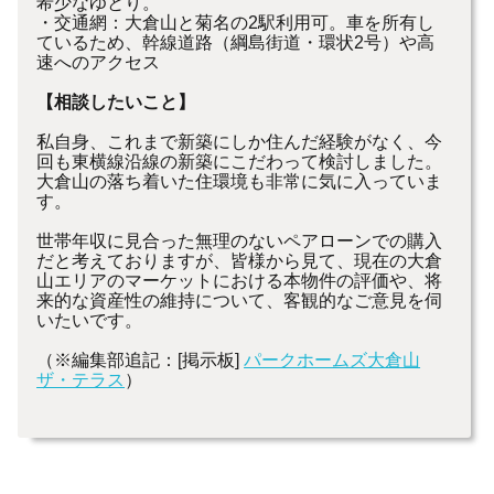
希少なゆとり。
・交通網：大倉山と菊名の2駅利用可。車を所有し
ているため、幹線道路（綱島街道・環状2号）や高
速へのアクセス
【相談したいこと】
私自身、これまで新築にしか住んだ経験がなく、今
回も東横線沿線の新築にこだわって検討しました。
大倉山の落ち着いた住環境も非常に気に入っていま
す。
世帯年収に見合った無理のないペアローンでの購入
だと考えておりますが、皆様から見て、現在の大倉
山エリアのマーケットにおける本物件の評価や、将
来的な資産性の維持について、客観的なご意見を伺
いたいです。
（※編集部追記：[掲示板]
パークホームズ大倉山
ザ・テラス
）