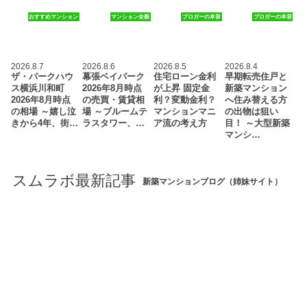
おすすめマンション
マンション全般
ブロガーの本音
ブロガーの本音
2026.8.7
2026.8.6
2026.8.5
2026.8.4
ザ・パークハウ
幕張ベイパーク
住宅ローン金利
早期転売住戸と
ス横浜川和町
2026年8月時点
が上昇 固定金
新築マンション
2026年8月時点
の売買・賃貸相
利？変動金利？
へ住み替える方
の相場 ～嬉し泣
場 ～ブルームテ
マンションマニ
の出物は狙い
きから4年、街…
ラスタワー、…
ア流の考え方
目！ ～大型新築
マンシ…
スムラボ最新記事
新築マンションブログ（姉妹サイト）