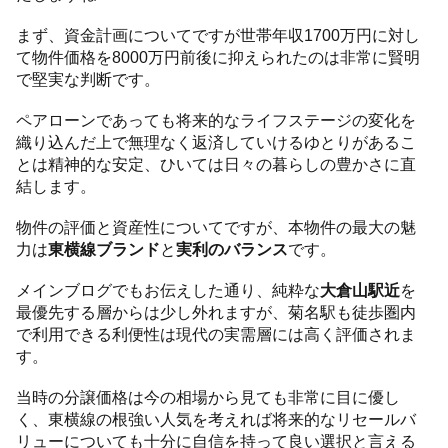
まず、資金計画についてですが世帯年収1700万円に対し
て物件価格を8000万円前後に抑えられたのは非常に賢明
で堅実な判断です。
ペアローンであっても将来的なライフステージの変化を
織り込んだ上で無理なく返済していけるゆとりがあるこ
とは精神的な安定、ひいては日々の暮らしの豊かさに直
結します。
物件の評価と資産性についてですが、本物件の最大の魅
力は
東横線ブランド
と
実利のバランス
です。
メインブログでもお伝えした通り、純粋な
大倉山駅近
を
最優先する層からは少し外れますが、菊名駅も徒歩圏内
で利用できる利便性は現代の実需層には高く評価されま
す。
当時の分譲価格は今の相場から見ても非常に目に優し
く、東横線の根強い人気を考えれば将来的なリセールバ
リューについても十分に自信を持って良い選択と言える