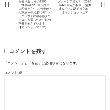
お便り返し その1305
グレーシア勝どき 2026
「世帯年収2500万円 中
年6月時点の相場 ～清澄
央区湾岸在住 30代半ば 4
通り沿いの駅前好立地～
人家族 一次取得でザ・パ
【マンションマニア】
ークハウス武蔵小杉タワ
ーズに当選したが一抹の
不安を抱えています」
【マンションマニア】
コメントを残す
「コメント」と「名前」は必須項目となります。
コメント
※