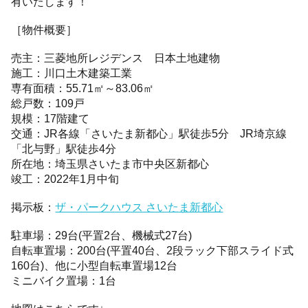
有いたします！
［物件概要］
売主：三菱地所レジデンス 日本土地建物
施工：川口土木建築工業
専有面積：55.71㎡～83.06㎡
総戸数：109戸
規模：17階建て
交通：JR各線「さいたま新都心」駅徒歩5分 JR埼京線
「北与野」駅徒歩4分
所在地：埼玉県さいたま市中央区新都心
竣工：2022年1月中旬
掲示板：
ザ・パークハウス さいたま新都心
駐車場：29台(平置2台、機械式27台)
自転車置場：200台(平置40台、2段ラック下部スライド式
160台)、他に小型自転車置場12台
ミニバイク置場：1台