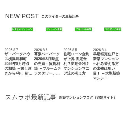
NEW POST
このライターの最新記事
おすすめマンション
マンション全般
ブロガーの本音
ブロガーの本音
2026.8.7
2026.8.6
2026.8.5
2026.8.4
ザ・パークハウ
幕張ベイパーク
住宅ローン金利
早期転売住戸と
ス横浜川和町
2026年8月時点
が上昇 固定金
新築マンション
2026年8月時点
の売買・賃貸相
利？変動金利？
へ住み替える方
の相場 ～嬉し泣
場 ～ブルームテ
マンションマニ
の出物は狙い
きから4年、街…
ラスタワー、…
ア流の考え方
目！ ～大型新築
マンシ…
スムラボ最新記事
新築マンションブログ（姉妹サイト）