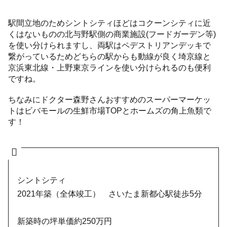
駅間立地のためシントシティほどはコクーンシティに近
くはないものの北与野駅側の商業施設(フードガーデン等)
を使い分けられますし、両駅はペデストリアンデッキで
繋がっているためどちらの駅からも動線が良く埼京線と
京浜東北線・上野東京ラインを使い分けられるのも便利
ですね。
ちなみにドクター森野さんおすすめのスーパーマーケッ
トはビバモールの生鮮市場TOPとホームズの角上魚類で
す！
シントシティ
2021年築（全体竣工） さいたま新都心駅徒歩5分
新築時の坪単価約250万円