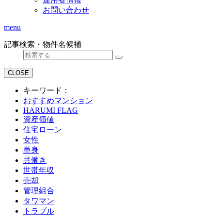
お問い合わせ
menu
記事検索・物件名候補
CLOSE
キーワード：
おすすめマンション
HARUMI FLAG
資産価値
住宅ローン
女性
単身
共働き
世帯年収
売却
管理組合
タワマン
トラブル