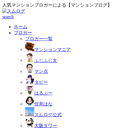
人気マンションブロガーによる【マンションブログ】
search
ホーム
ブロガー
ブロガー一覧
マンションマニア
ふじふじ太
マン点
タビー
はるぶー
住井はな
スムログ公式
大阪タワー