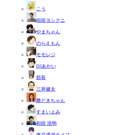
こう
稲垣ヨシクニ
やまちゃん
のらえもん
モモレジ
DJあかい
部長
三井健太
勝どきちゃん
すまいよみ
和田 浩明
東京湾岸ライフ