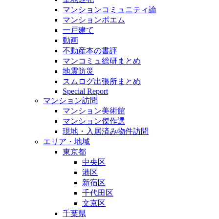
マンションコミュニティ論
マンションポエム
一戸建て
動画
不動産本の書評
マンコミュ総研まとめ
地震防災
スムログ出張所まとめ
Special Report
マンション訪問
マンション美術館
マンション傑作選
現地・入居済み物件訪問
エリア・地域
東京都
中央区
港区
新宿区
千代田区
文京区
千葉県