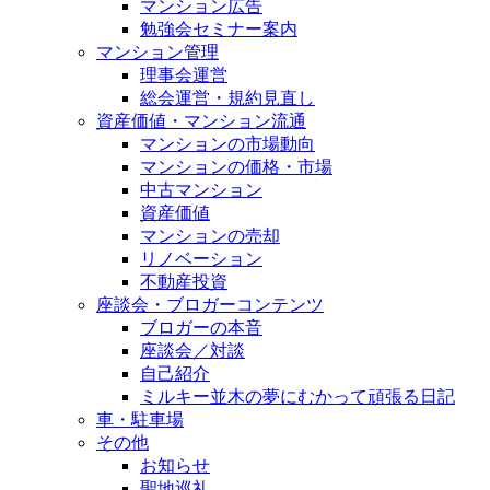
マンション広告
勉強会セミナー案内
マンション管理
理事会運営
総会運営・規約見直し
資産価値・マンション流通
マンションの市場動向
マンションの価格・市場
中古マンション
資産価値
マンションの売却
リノベーション
不動産投資
座談会・ブロガーコンテンツ
ブロガーの本音
座談会／対談
自己紹介
ミルキー並木の夢にむかって頑張る日記
車・駐車場
その他
お知らせ
聖地巡礼