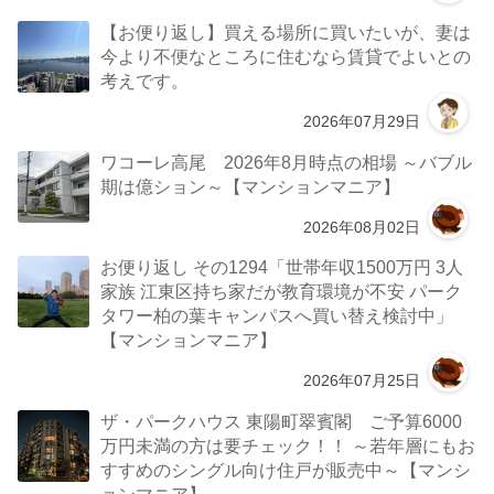
【お便り返し】買える場所に買いたいが、妻は
今より不便なところに住むなら賃貸でよいとの
考えです。
2026年07月29日
ワコーレ高尾 2026年8月時点の相場 ～バブル
期は億ション～【マンションマニア】
2026年08月02日
お便り返し その1294「世帯年収1500万円 3人
家族 江東区持ち家だが教育環境が不安 パーク
タワー柏の葉キャンパスへ買い替え検討中」
【マンションマニア】
2026年07月25日
ザ・パークハウス 東陽町翠賓閣 ご予算6000
万円未満の方は要チェック！！ ～若年層にもお
すすめのシングル向け住戸が販売中～【マンシ
ョンマニア】