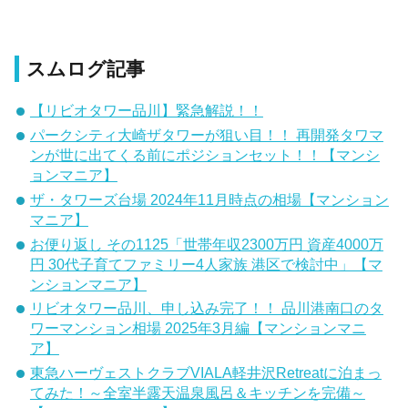
スムログ記事
【リビオタワー品川】緊急解説！！
パークシティ大崎ザタワーが狙い目！！ 再開発タワマ
ンが世に出てくる前にポジションセット！！【マンシ
ョンマニア】
ザ・タワーズ台場 2024年11月時点の相場【マンション
マニア】
お便り返し その1125「世帯年収2300万円 資産4000万
円 30代子育てファミリー4人家族 港区で検討中」【マ
ンションマニア】
リビオタワー品川、申し込み完了！！ 品川港南口のタ
ワーマンション相場 2025年3月編【マンションマニ
ア】
東急ハーヴェストクラブVIALA軽井沢Retreatに泊まっ
てみた！～全室半露天温泉風呂＆キッチンを完備～