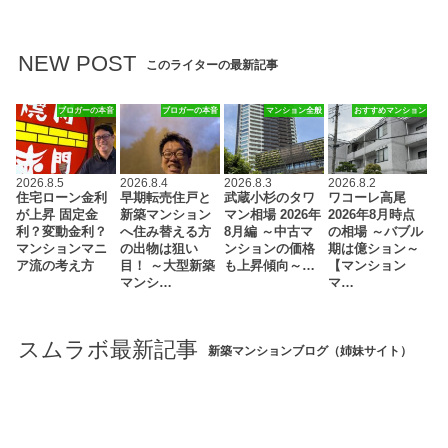
NEW POST
このライターの最新記事
ブロガーの本音
ブロガーの本音
マンション全般
おすすめマンション
2026.8.5
2026.8.4
2026.8.3
2026.8.2
住宅ローン金利
早期転売住戸と
武蔵小杉のタワ
ワコーレ高尾
が上昇 固定金
新築マンション
マン相場 2026年
2026年8月時点
利？変動金利？
へ住み替える方
8月編 ～中古マ
の相場 ～バブル
マンションマニ
の出物は狙い
ンションの価格
期は億ション～
ア流の考え方
目！ ～大型新築
も上昇傾向～…
【マンション
マンシ…
マ…
スムラボ最新記事
新築マンションブログ（姉妹サイト）