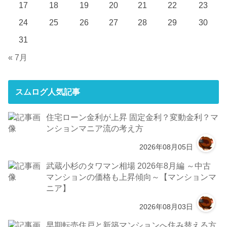
17
18
19
20
21
22
23
24
25
26
27
28
29
30
31
« 7月
スムログ人気記事
住宅ローン金利が上昇 固定金利？変動金利？マ
ンションマニア流の考え方
2026年08月05日
武蔵小杉のタワマン相場 2026年8月編 ～中古
マンションの価格も上昇傾向～【マンションマ
ニア】
2026年08月03日
早期転売住戸と新築マンションへ住み替える方