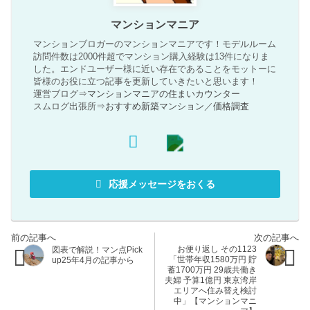
マンションマニア
マンションブロガーのマンションマニアです！モデルルーム
訪問件数は2000件超でマンション購入経験は13件になりま
した。エンドユーザー様に近い存在であることをモットーに
皆様のお役に立つ記事を更新していきたいと思います！
運営ブログ⇒
マンションマニアの住まいカウンター
スムログ出張所⇒
おすすめ新築マンション
／
価格調査
応援メッセージをおくる
お便り返し その1123
図表で解説！マン点Pick
「世帯年収1580万円 貯
up25年4月の記事から
蓄1700万円 29歳共働き
夫婦 予算1億円 東京湾岸
エリアへ住み替え検討
中」【マンションマニ