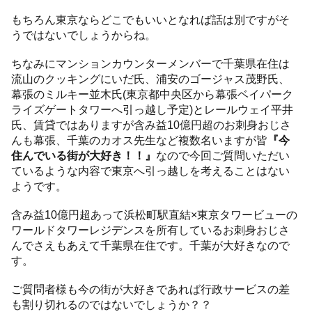
もちろん東京ならどこでもいいとなれば話は別ですがそ
うではないでしょうからね。
ちなみにマンションカウンターメンバーで千葉県在住は
流山のクッキングにいだ氏、浦安のゴージャス茂野氏、
幕張のミルキー並木氏(東京都中央区から幕張ベイパーク
ライズゲートタワーへ引っ越し予定)とレールウェイ平井
氏、賃貸ではありますが含み益10億円超のお刺身おじさ
んも幕張、千葉のカオス先生など複数名いますが皆
『今
住んでいる街が大好き！！』
なので今回ご質問いただい
ているような内容で東京へ引っ越しを考えることはない
ようです。
含み益10億円超あって浜松町駅直結×東京タワービューの
ワールドタワーレジデンスを所有しているお刺身おじさ
んでさえもあえて千葉県在住です。千葉が大好きなので
す。
ご質問者様も今の街が大好きであれば行政サービスの差
も割り切れるのではないでしょうか？？