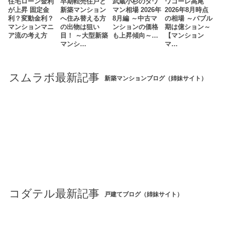
住宅ローン金利
早期転売住戸と
武蔵小杉のタワ
ワコーレ高尾
が上昇 固定金
新築マンション
マン相場 2026年
2026年8月時点
利？変動金利？
へ住み替える方
8月編 ～中古マ
の相場 ～バブル
マンションマニ
の出物は狙い
ンションの価格
期は億ション～
ア流の考え方
目！ ～大型新築
も上昇傾向～…
【マンション
マンシ…
マ…
スムラボ最新記事
新築マンションブログ（姉妹サイト）
コダテル最新記事
戸建てブログ（姉妹サイト）