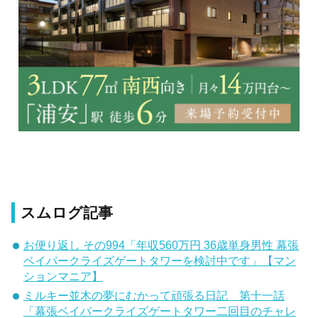
スムログ記事
お便り返し その994「年収560万円 36歳単身男性 幕張
ベイパークライズゲートタワーを検討中です」【マン
ションマニア】
ミルキー並木の夢にむかって頑張る日記 第十一話
「幕張ベイパークライズゲートタワー二回目のチャレ