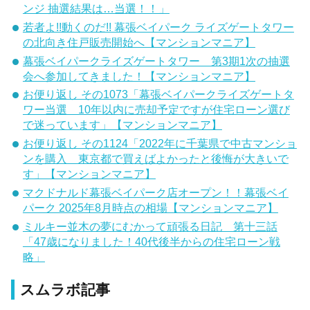
ンジ 抽選結果は…当選！！」
若者よ!!動くのだ!! 幕張ベイパーク ライズゲートタワー
の北向き住戸販売開始へ【マンションマニア】
幕張ベイパークライズゲートタワー 第3期1次の抽選
会へ参加してきました！【マンションマニア】
お便り返し その1073「幕張ベイパークライズゲートタ
ワー当選 10年以内に売却予定ですが住宅ローン選び
で迷っています」【マンションマニア】
お便り返し その1124「2022年に千葉県で中古マンショ
ンを購入 東京都で買えばよかったと後悔が大きいで
す」【マンションマニア】
マクドナルド幕張ベイパーク店オープン！！幕張ベイ
パーク 2025年8月時点の相場【マンションマニア】
ミルキー並木の夢にむかって頑張る日記 第十三話
「47歳になりました！40代後半からの住宅ローン戦
略」
スムラボ記事