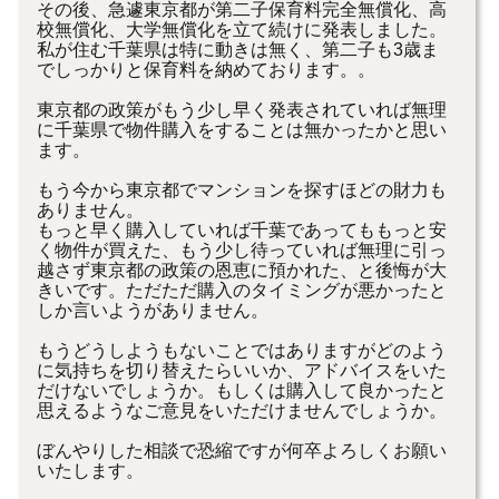
その後、急遽東京都が第二子保育料完全無償化、高
校無償化、大学無償化を立て続けに発表しました。
私が住む千葉県は特に動きは無く、第二子も3歳ま
でしっかりと保育料を納めております。。
東京都の政策がもう少し早く発表されていれば無理
に千葉県で物件購入をすることは無かったかと思い
ます。
もう今から東京都でマンションを探すほどの財力も
ありません。
もっと早く購入していれば千葉であってももっと安
く物件が買えた、もう少し待っていれば無理に引っ
越さず東京都の政策の恩恵に預かれた、と後悔が大
きいです。ただただ購入のタイミングが悪かったと
しか言いようがありません。
もうどうしようもないことではありますがどのよう
に気持ちを切り替えたらいいか、アドバイスをいた
だけないでしょうか。もしくは購入して良かったと
思えるようなご意見をいただけませんでしょうか。
ぼんやりした相談で恐縮ですが何卒よろしくお願い
いたします。