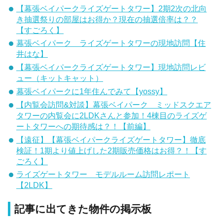
【幕張ベイパークライズゲートタワー】2期2次の北向
き抽選祭りの部屋はお得か？現在の抽選倍率は？？
【すごろく】
幕張ベイパーク ライズゲートタワーの現地訪問【住
井はな】
【幕張ベイパークライズゲートタワー】現地訪問レビ
ュー（キットキャット）
幕張ベイパークに1年住んでみて【yossy】
【内覧会訪問&対談】幕張ベイパーク ミッドスクエア
タワーの内覧会に2LDKさんと参加！4棟目のライズゲ
ートタワーへの期待感は？！【前編】
【遠征】【幕張ベイパークライズゲートタワー】徹底
検証！1期より値上げした2期販売価格はお得？！【す
ごろく】
ライズゲートタワー モデルルーム訪問レポート
【2LDK】
記事に出てきた物件の掲示板