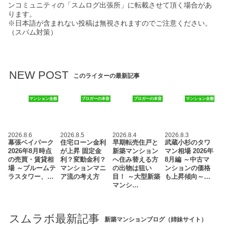
ンコミュニティの「スムログ出張所」に転載させて頂く場合があ
ります。
※日本語が含まれない投稿は無視されますのでご注意ください。
（スパム対策）
NEW POST
このライターの最新記事
マンション全般
ブロガーの本音
ブロガーの本音
マンション全般
2026.8.6
2026.8.5
2026.8.4
2026.8.3
幕張ベイパーク
住宅ローン金利
早期転売住戸と
武蔵小杉のタワ
2026年8月時点
が上昇 固定金
新築マンション
マン相場 2026年
の売買・賃貸相
利？変動金利？
へ住み替える方
8月編 ～中古マ
場 ～ブルームテ
マンションマニ
の出物は狙い
ンションの価格
ラスタワー、…
ア流の考え方
目！ ～大型新築
も上昇傾向～…
マンシ…
スムラボ最新記事
新築マンションブログ（姉妹サイト）