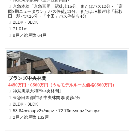
京急本線「京急富岡」駅徒歩15分、またはバス12分・「富
岡9期ニュータウン」バス停徒歩1分、またはJR根岸線「新杉
田」駅バス16分・「小田」バス停徒歩4分
2LDK・3LDK
71.01㎡
9戸／総戸数 64戸
ブランズ中央林間
4450万円・6580万円（うちモデルルーム価格6580万円）
神奈川県大和市中央林間1
東急田園都市線 中央林間 駅徒歩7分
2LDK・3LDK
53.64m<sup>2</sup>・72.76m<sup>2</sup>
2戸／総戸数 132戸