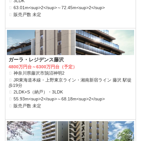
3LDK
63.01m<sup>2</sup>～72.45m<sup>2</sup>
販売戸数 未定
ガーラ・レジデンス藤沢
4800万円台～6300万円台（予定）
神奈川県藤沢市鵠沼神明2
JR東海道本線・上野東京ライン・湘南新宿ライン 藤沢 駅徒
歩19分
2LDK+S（納戸）・3LDK
55.93m<sup>2</sup>～68.18m<sup>2</sup>
販売戸数 未定