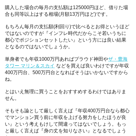
購入した場合の毎月の支払額は125000円ほど、借りた場
合も同等以上はする相場(月額13万円ほど)です。
もちろん毎月の支払額(利回り)で比べるとお得というほど
ではないのですが『インフレ時代だからこそ若いうちに
都心でポジションセットしたい』という方には良い結果
となるのではないでしょうか。
単身者でも年収1000万円あればプラウド神田や
ザ・豊海
タワー マリン＆スカイ
などを買えば良いわけですが年収
400万円台、500万円台となればそうはいかないですから
ね。
とはいえ無理に買うことをおすすめするわけではありま
せん。
そもそも論として厳しく言えば『年収400万円台なら都心
でマンション買う前に年収を上げる努力をしたほうが良
い』という考えもけして間違ってはないでしょう。もっ
と厳しく言えば『身の丈を知りなさい』となるでしょう