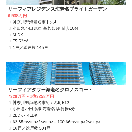
リーフィアレジデンス海老名ブライトガーデン
6,938万円
神奈川県海老名市中央4
小田急小田原線 海老名 駅 徒歩10分
3LDK
75.52m²
1戸／総戸数 145戸
リーフィアタワー海老名クロノスコート
7328万円～1億3258万円
神奈川県海老名市めぐみ町512
小田急小田原線 海老名 駅徒歩4分
2LDK～4LDK
62.35m<sup>2</sup>～100.66m<sup>2</sup>
16戸／総戸数 304戸