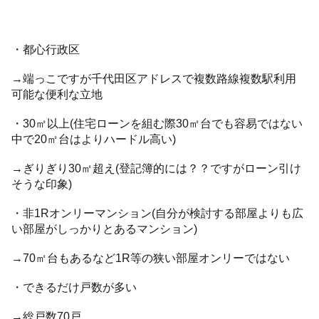
・都心行政区
→端っこですが千代田区アドレスで複数路線複数駅利用
可能な便利な立地
・30㎡以上(住宅ローンを組む際30㎡台でも容易ではない
中で20㎡台はよりハードル高い)
→ぎりぎり30㎡超え(登記簿的には？？ですがローン引け
そうな印象)
・非1Rオンリーマンション(自分が検討する部屋よりも広
い部屋がしっかりとあるマンション)
→70㎡台もあるなど1R等の狭い部屋オンリーではない
・できるだけ戸数が多い
→総戸数70戸