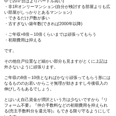
中で20㎡台はよりハードル高い)
・非1Rオンリーマンション(自分が検討する部屋よりも広
い部屋がしっかりとあるマンション)
・できるだけ戸数が多い
・古すぎない築年数(できれば2000年以降)
・ご年収×8倍～10倍くらいまでは頑張ってもらう
・初期費用は抑える
です。
その他住戸位置など細かい部分も見ますがとくに上記は
外さないように頑張ります。
ご年収の8倍～10倍となればかなり頑張ってもらう形には
なるもののお若いからこそ無理が効きますし今後収入の
伸びしろもあるでしょう。
とはいえ自己資金が潤沢という方は少ないですから『リ
フォーム不要』『仲介手数料などの初期費用を抑えられ
る(売主手数料分を還元等)』もできる限り守るようにして