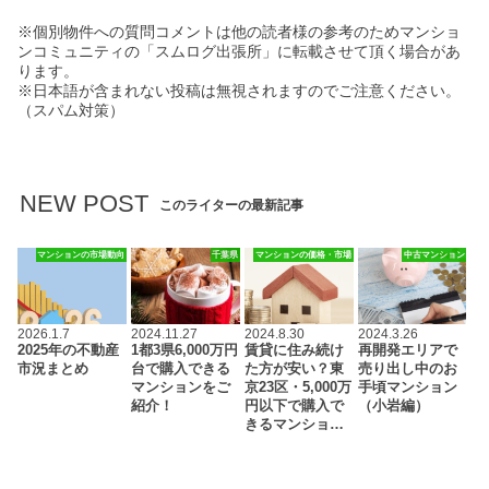
※個別物件への質問コメントは他の読者様の参考のためマンショ
ンコミュニティの「スムログ出張所」に転載させて頂く場合があ
ります。
※日本語が含まれない投稿は無視されますのでご注意ください。
（スパム対策）
NEW POST
このライターの最新記事
マンションの市場動向
千葉県
マンションの価格・市場
中古マンション
2026.1.7
2024.11.27
2024.8.30
2024.3.26
2025年の不動産
1都3県6,000万円
賃貸に住み続け
再開発エリアで
市況まとめ
台で購入できる
た方が安い？東
売り出し中のお
マンションをご
京23区・5,000万
手頃マンション
紹介！
円以下で購入で
（小岩編）
きるマンショ…