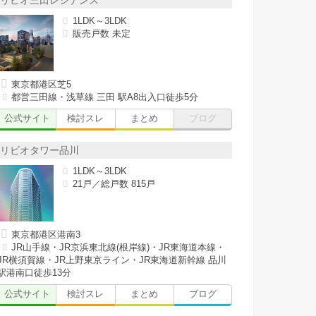
リビオ三田レジデンス
1LDK～3LDK
販売戸数 未定
東京都港区芝5
都営三田線・浅草線 三田 駅A8出入口徒歩5分
公式サイト
検討スレ
まとめ
ブログ
リビオタワー品川
1LDK～3LDK
21戸／総戸数 815戸
東京都港区港南3
JR山手線・JR京浜東北線(根岸線)・JR東海道本線・
JR横須賀線・JR上野東京ライン・JR東海道新幹線 品川
駅港南口徒歩13分
公式サイト
検討スレ
まとめ
ブログ