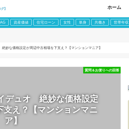
ホーム
ログ】
LAG
資産価値
住宅ローン
女性
単身
共働き
世帯年収
 絶妙な価格設定が周辺中古相場を下支え？【マンションマニア】
質問＆お便りへの回答
イデュオ 絶妙な価格設定
下支え？【マンションマニ
ア】