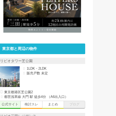
東京都と周辺の物件
リビオタワー芝公園
1LDK・2LDK
販売戸数 未定
東京都港区芝公園2
都営浅草線 大門 駅 徒歩4分 （A6出入口）
公式サイト
検討スレ
まとめ
ブログ