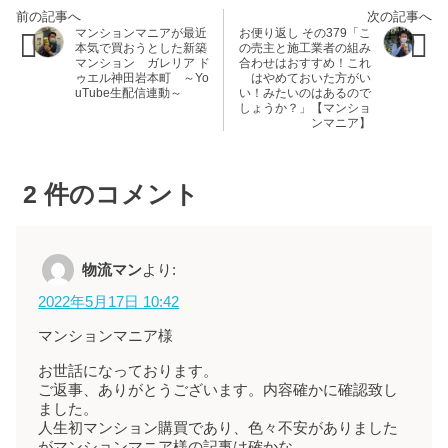
マンションマニアが最近
お便り返し その379「こ
本気で買おうとした新築
の売主と施工業者の組み
マンション ガレリア ド
合わせはおすすめ！これ
ゥエル神田岩本町 ～Yo
はやめておいた方がい
uTube生配信連動～
い！みたいのはあるので
しょうか？」【マンショ
ンマニア】
2
件のコメント
物流マン
より:
2022年5月17日 10:42
マンションマニア様
お世話になっております。
ご返事、ありがとうございます。内容確かに確認致し
ました。
人生初マンション購買であり、色々不安がありました
がマンションマニア様の記事は確かな