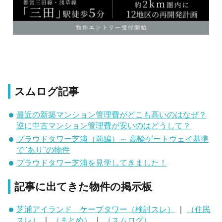
スムログ記事
最近の新築マンション管理費がどこも高いのはなぜ？
逆に中古マンション管理費が安いのはどうして？
プラウドタワー芝浦（前編）～ 高輪ゲートウェイ基準
で"あり"の物件
プラウドタワー芝浦を見学してきました！
記事に出てきた物件の掲示板
芝浦アイランド ケープタワー（検討スレ）
｜
（住民
スレ）
｜
（まとめ）
｜
（スムログ）