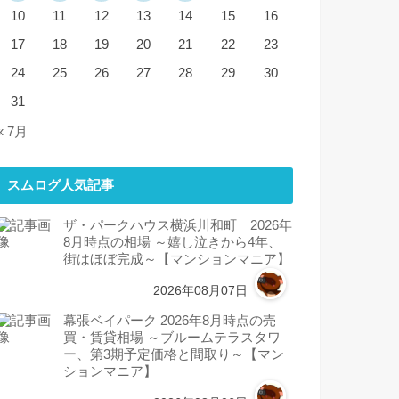
10
11
12
13
14
15
16
17
18
19
20
21
22
23
24
25
26
27
28
29
30
31
« 7月
スムログ人気記事
ザ・パークハウス横浜川和町 2026年
8月時点の相場 ～嬉し泣きから4年、
街はほぼ完成～【マンションマニア】
2026年08月07日
幕張ベイパーク 2026年8月時点の売
買・賃貸相場 ～ブルームテラスタワ
ー、第3期予定価格と間取り～【マン
ションマニア】