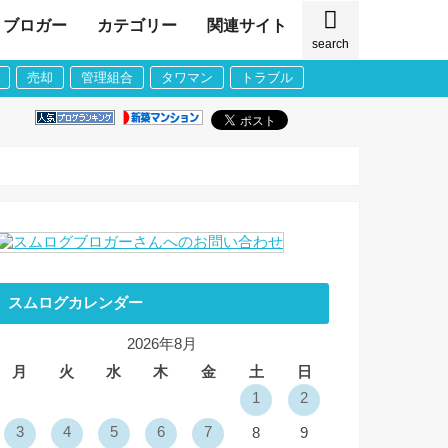
ブロガー
カテゴリー
関連サイト
search
売却
管理組合
タワマン
トラブル
スムログカレンダー
2026年8月
月
火
水
木
金
土
日
1
2
3
4
5
6
7
8
9