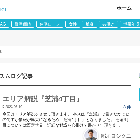
ホーム
ログ】
LAG
資産価値
住宅ローン
女性
単身
共働き
世帯年収
事
スムログ記事
エリア解説『芝浦4丁目』
2023.06.10
8 件
今回はエリア解説をさせて頂きます。 本来は『芝浦』で書きたかった
のですが情報が膨大になるため『芝浦4丁目』となりました。 芝浦4丁
目については暫定世界一詳細な解説を心掛けて書かせて頂きま...
稲垣ヨシクニ