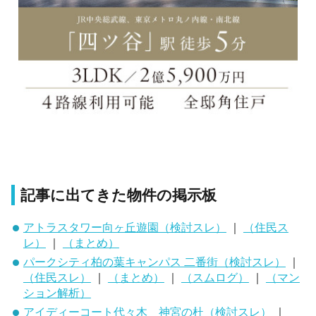
記事に出てきた物件の掲示板
アトラスタワー向ヶ丘遊園（検討スレ）
｜
（住民ス
レ）
｜
（まとめ）
パークシティ柏の葉キャンパス 二番街（検討スレ）
｜
（住民スレ）
｜
（まとめ）
｜
（スムログ）
｜
（マン
ション解析）
アイディーコート代々木 神宮の杜（検討スレ）
｜