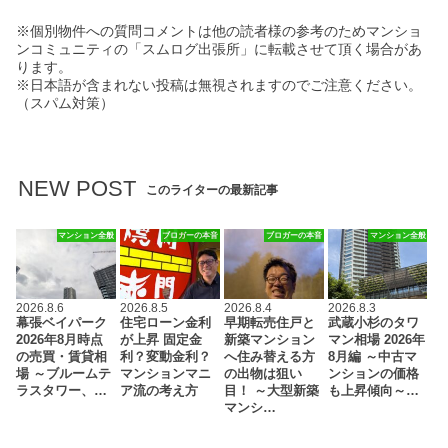
※個別物件への質問コメントは他の読者様の参考のためマンショ
ンコミュニティの「スムログ出張所」に転載させて頂く場合があ
ります。
※日本語が含まれない投稿は無視されますのでご注意ください。
（スパム対策）
NEW POST
このライターの最新記事
マンション全般
ブロガーの本音
ブロガーの本音
マンション全般
2026.8.6
2026.8.5
2026.8.4
2026.8.3
幕張ベイパーク
住宅ローン金利
早期転売住戸と
武蔵小杉のタワ
2026年8月時点
が上昇 固定金
新築マンション
マン相場 2026年
の売買・賃貸相
利？変動金利？
へ住み替える方
8月編 ～中古マ
場 ～ブルームテ
マンションマニ
の出物は狙い
ンションの価格
ラスタワー、…
ア流の考え方
目！ ～大型新築
も上昇傾向～…
マンシ…