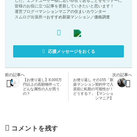
した。エンドユーザー様に近い存在であることをモットーに
皆様のお役に立つ記事を更新していきたいと思います！
運営ブログ⇒
マンションマニアの住まいカウンター
スムログ出張所⇒
おすすめ新築マンション
／
価格調査
応援メッセージをおくる
【お便り返し】8,000万
お便り返し その155「新
円以上の高額物件って、
築マンション契約中で入
どんな属性の人が買う
居前に転勤の可能性が！
の？
どうする？」【マンショ
ンマニア】
コメントを残す