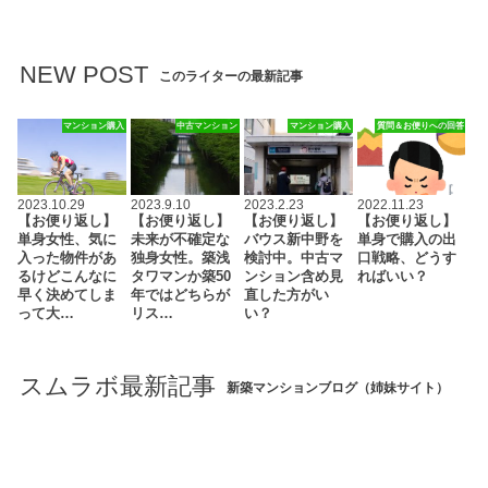
NEW POST
このライターの最新記事
マンション購入
中古マンション
マンション購入
質問＆お便りへの回答
2023.10.29
2023.9.10
2023.2.23
2022.11.23
【お便り返し】
【お便り返し】
【お便り返し】
【お便り返し】
単身女性、気に
未来が不確定な
バウス新中野を
単身で購入の出
入った物件があ
独身女性。築浅
検討中。中古マ
口戦略、どうす
るけどこんなに
タワマンか築50
ンション含め見
ればいい？
早く決めてしま
年ではどちらが
直した方がい
って大…
リス…
い？
スムラボ最新記事
新築マンションブログ（姉妹サイト）