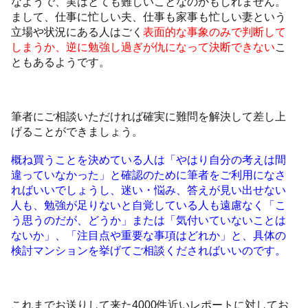
なようで、実はとても難しいことなのかもしれません。
まして、仕事に忙しい夫、仕事も家事も忙しい妻という
立場や状況にある人はごく
表面的な事象のみで判断して
しまうか、逆に勉強し過ぎが仇になって決断できない
こ
ともあるようです。
筆者にご相談いただければ確実に難問を解決して差し上
げることができましょう。
概ね買うことを決めている人は「やはり自分の考えは間
違っていなかった」と確認のために筆者をご利用になさ
ればいいでしょうし、迷い・悩み、答えが見い出せない
人も、勉強が足りないと自覚している人も遠慮なく「こ
う思うのだが、どうか」または「気付いていないことは
ないか」、「注目点や重要な事項はどれか」と、具体の
検討マンションを挙げてご相談くださればいいのです。
これまでお送りして来た4000件近いレポートに対してお