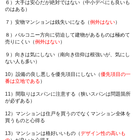
６）大手は安心だが絶対ではない（中小デベにも良いも
のはある）
７）安物マンションは銭失いになる（
例外はない
）
８）バルコニー方向に切迫して建物があるものは極めて
売りにくい（
例外はない
）
９）向きは気にしない（南向き信仰は根強いが、気にし
ない人も多い）
10）設備の良し悪しを優先項目にしない（
優先項目の一
番は立地である
）
11）間取りはスパンに注意する（狭いスパンは問題箇所
が必ずある）
12）マンションは住戸を買うのでなくマンション全体を
買うものと心得る
13）マンションは格好いいもの（
デザイン性の高いも
の
）が良いと心得る