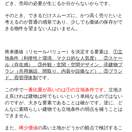
どき、売却の必要が生じるか分からないからです。
そのとき、できるだけスムーズに、かつ高く売りたいと
考えるのが普通の感覚であり、少しでも価値の保存がで
きる物件を望まない人はいません。
将来価値（リセールバリュー）を決定する要素は、
①立
地条件（利便性と環境。マクロ的な人気度）、②スケー
ル（存在感）、③外観・玄関・空間デザイン、④建物プ
ラン（共用施設、間取り、内装や設備など）、⑤ブラン
ド、⑥管理体制
です。
この中で
一番比重が高いのは①の立地条件です
。立地さ
え良ければ建物は何でもいいという単純なものではない
のですが、大きな要素であることは確かです。逆に、ど
んなに素晴らしい建物でも立地条件の弱点を補うことは
できません。
また、
稀少価値
の高い土地かどうかの観点で検討するこ