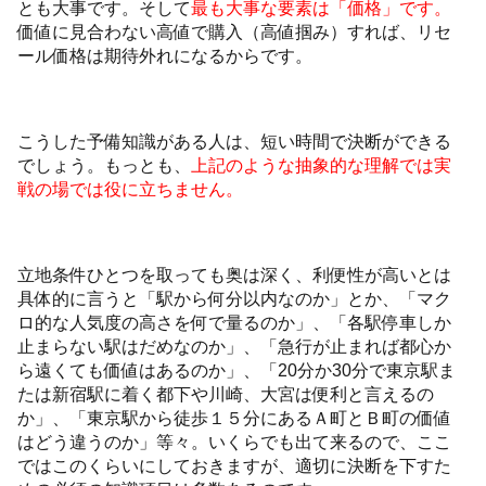
とも大事です。そして
最も大事な要素は「価格」です。
価値に見合わない高値で購入（高値掴み）すれば、リセ
ール価格は期待外れになるからです。
こうした予備知識がある人は、短い時間で決断ができる
でしょう。もっとも、
上記のような抽象的な理解では実
戦の場では役に立ちません。
立地条件ひとつを取っても奥は深く、利便性が高いとは
具体的に言うと「駅から何分以内なのか」とか、「マク
ロ的な人気度の高さを何で量るのか」、「各駅停車しか
止まらない駅はだめなのか」、「急行が止まれば都心か
ら遠くても価値はあるのか」、「20分か30分で東京駅ま
たは新宿駅に着く都下や川崎、大宮は便利と言えるの
か」、「東京駅から徒歩１５分にあるＡ町とＢ町の価値
はどう違うのか」等々。いくらでも出て来るので、ここ
ではこのくらいにしておきますが、適切に決断を下すた