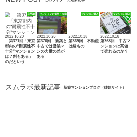
このライターの最新記事
立地論
マンションの価格・市場
マンション購入
マンション購入
2022.10.20
2022.10.20
2022.10.18
2022.10.18
第371回「東京
第370回 新築と
第369回 不動産
第368回 中古マ
都内の“耐震性不
中古では営業マ
は縁もの
ンションは高値
十分”マンション
ンの力量の差が
で売れるのか？
は７割もある」
ある
のだという
スムラボ最新記事
新築マンションブログ（姉妹サイト）