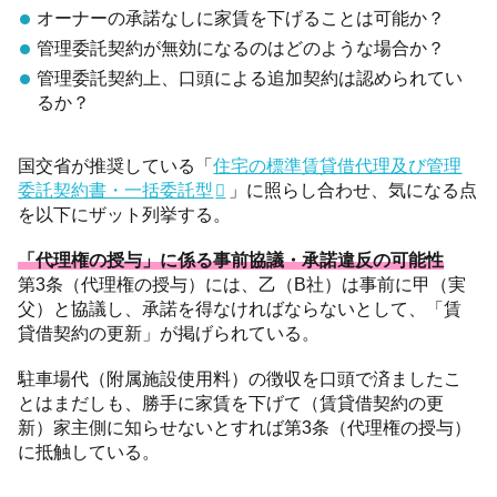
オーナーの承諾なしに家賃を下げることは可能か？
管理委託契約が無効になるのはどのような場合か？
管理委託契約上、口頭による追加契約は認められてい
るか？
国交省が推奨している「
住宅の標準賃貸借代理及び管理
委託契約書・一括委託型
」に照らし合わせ、気になる点
を以下にザット列挙する。
「代理権の授与」に係る事前協議・承諾違反の可能性
第3条（代理権の授与）には、乙（B社）は事前に甲（実
父）と協議し、承諾を得なければならないとして、「賃
貸借契約の更新」が掲げられている。
駐車場代（附属施設使用料）の徴収を口頭で済ましたこ
とはまだしも、勝手に家賃を下げて（賃貸借契約の更
新）家主側に知らせないとすれば第3条（代理権の授与）
に抵触している。