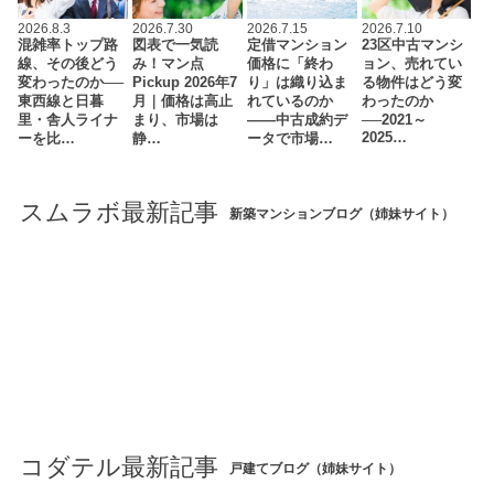
2026.8.3
2026.7.30
2026.7.15
2026.7.10
混雑率トップ路
図表で一気読
定借マンション
23区中古マンシ
線、その後どう
み！マン点
価格に「終わ
ョン、売れてい
変わったのか──
Pickup 2026年7
り」は織り込ま
る物件はどう変
東西線と日暮
月｜価格は高止
れているのか
わったのか
里・舎人ライナ
まり、市場は
――中古成約デ
──2021～
2025…
ーを比…
静…
ータで市場…
スムラボ最新記事
新築マンションブログ（姉妹サイト）
コダテル最新記事
戸建てブログ（姉妹サイト）