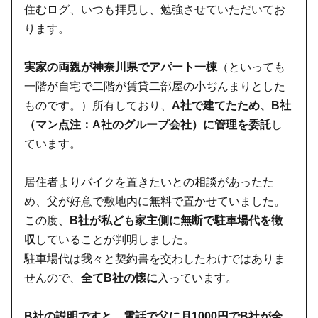
住むログ、いつも拝見し、勉強させていただいてお
ります。
実家の両親が神奈川県でアパート一棟
（といっても
一階が自宅で二階が賃貸二部屋の小ぢんまりとした
ものです。）所有しており、
A社で建てたため、B社
（マン点注：A社のグループ会社）に管理を委託
し
ています。
居住者よりバイクを置きたいとの相談があったた
め、父が好意で敷地内に無料で置かせていました。
この度、
B社が私ども家主側に無断で駐車場代を徴
収
していることが判明しました。
駐車場代は我々と契約書を交わしたわけではありま
せんので、
全てB社の懐に
入っています。
B社の説明ですと、電話で父に月1000円でB社が全