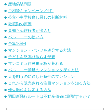
産地偽装問題
ご相談キャンペーン／6件
公立小中学校良し悪しの判断材料
微振動の原因
見知らぬ旅行者が出入り
バルコニーの使い方
予算1億円
マンション・パンフを処分する方法
子どもを怒鳴り散らす母親
マンコミュ住民掲示板が荒れる
バルコニー禁煙のマンションを探す方法
犬を飼うのに適した条件のマンション
これから販売される注目マンションを知る方法
優先順位を決定する方法
羽田新飛行ルートは不動産価値に影響するか？