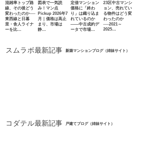
混雑率トップ路
図表で一気読
定借マンション
23区中古マンシ
線、その後どう
み！マン点
価格に「終わ
ョン、売れてい
変わったのか──
Pickup 2026年7
り」は織り込ま
る物件はどう変
東西線と日暮
月｜価格は高止
れているのか
わったのか
里・舎人ライナ
まり、市場は
――中古成約デ
──2021～
2025…
ーを比…
静…
ータで市場…
スムラボ最新記事
新築マンションブログ（姉妹サイト）
コダテル最新記事
戸建てブログ（姉妹サイト）