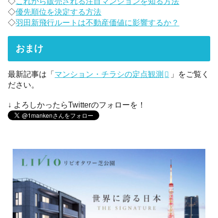
◇
これから販売される注目マンションを知る方法
◇
優先順位を決定する方法
◇
羽田新飛行ルートは不動産価値に影響するか？
おまけ
最新記事は「
マンション・チラシの定点観測
」をご覧く
ださい。
↓ よろしかったらTwitterのフォローを！