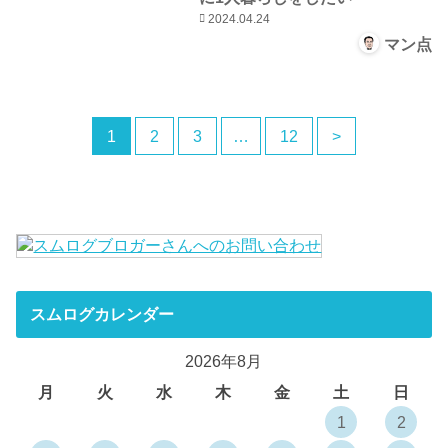
2024.04.24
マン点
1
2
3
…
12
>
スムログカレンダー
2026年8月
月
火
水
木
金
土
日
1
2