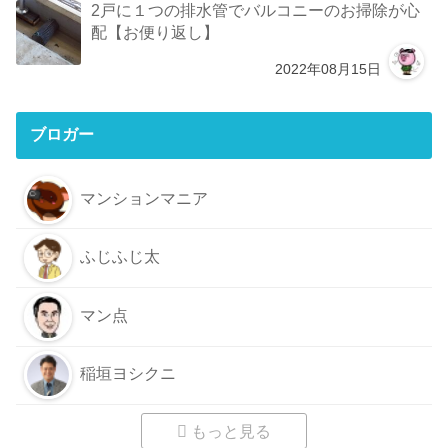
2戸に１つの排水管でバルコニーのお掃除が心
配【お便り返し】
2022年08月15日
ブロガー
マンションマニア
ふじふじ太
マン点
稲垣ヨシクニ
もっと見る