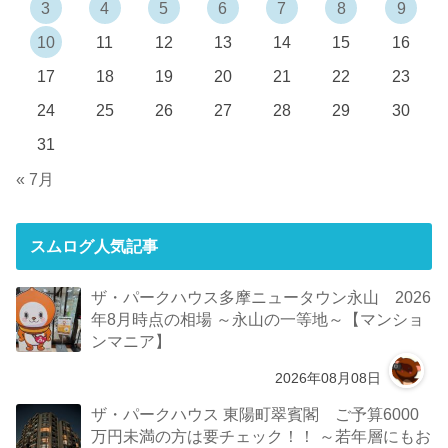
3
4
5
6
7
8
9
10
11
12
13
14
15
16
17
18
19
20
21
22
23
24
25
26
27
28
29
30
31
« 7月
スムログ人気記事
ザ・パークハウス多摩ニュータウン永山 2026
年8月時点の相場 ～永山の一等地～【マンショ
ンマニア】
2026年08月08日
ザ・パークハウス 東陽町翠賓閣 ご予算6000
万円未満の方は要チェック！！ ～若年層にもお