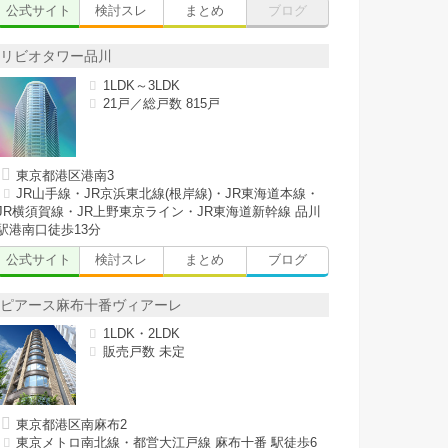
公式サイト
検討スレ
まとめ
ブログ
リビオタワー品川
1LDK～3LDK
21戸／総戸数 815戸
東京都港区港南3
JR山手線・JR京浜東北線(根岸線)・JR東海道本線・
JR横須賀線・JR上野東京ライン・JR東海道新幹線 品川
駅港南口徒歩13分
公式サイト
検討スレ
まとめ
ブログ
ピアース麻布十番ヴィアーレ
1LDK・2LDK
販売戸数 未定
東京都港区南麻布2
東京メトロ南北線・都営大江戸線 麻布十番 駅徒歩6