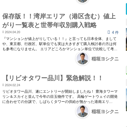
保存版！！湾岸エリア（港区含む）値上
がり一覧表と世帯年収別購入戦略
2024.04.20
4 件
『マンションが値上がりしている！！』と言っても日本全体、まして
や、東京都、行政区、駅単位でも実は大きすぎて購入検討者の方は何
も参考になりません。 エリアどころかマンション単位で比較して考...
稲垣ヨシクニ
【リビオタワー品川】緊急解説！！
2024.02.24
リビオタワー品川、遂にエントリーが開始しましたね！ 豊海タワーマ
リン＆スカイと並んで今年の目玉物件です。 高輪ゲートウェイの開発
に合わせての分譲で、しばらくタワーの供給が無かった港南エリ...
稲垣ヨシクニ