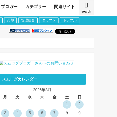
ブロガー
カテゴリー
関連サイト
search
売却
管理組合
タワマン
トラブル
スムログカレンダー
2026年8月
月
火
水
木
金
土
日
1
2
3
4
5
6
7
8
9