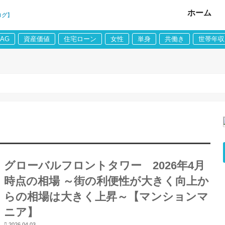
ホーム
ログ】
LAG
資産価値
住宅ローン
女性
単身
共働き
世帯年収
グローバルフロントタワー 2026年4月
時点の相場 ～街の利便性が大きく向上か
らの相場は大きく上昇～【マンションマ
ニア】
2026.04.03