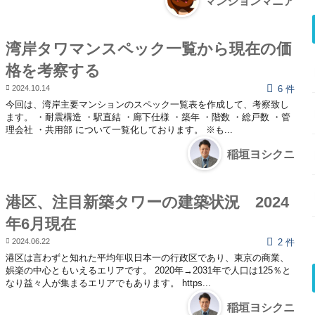
マンションマニア
湾岸タワマンスペック一覧から現在の価
格を考察する
2024.10.14
6 件
今回は、湾岸主要マンションのスペック一覧表を作成して、考察致し
ます。 ・耐震構造 ・駅直結 ・廊下仕様 ・築年 ・階数 ・総戸数 ・管
理会社 ・共用部 について一覧化しております。 ※も...
稲垣ヨシクニ
港区、注目新築タワーの建築状況 2024
年6月現在
2024.06.22
2 件
港区は言わずと知れた平均年収日本一の行政区であり、東京の商業、
娯楽の中心ともいえるエリアです。 2020年→2031年で人口は125％と
なり益々人が集まるエリアでもあります。 https...
稲垣ヨシクニ