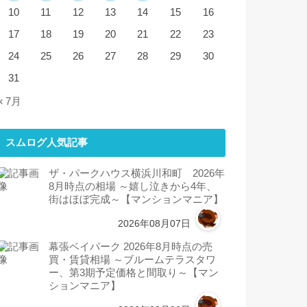
10
11
12
13
14
15
16
17
18
19
20
21
22
23
24
25
26
27
28
29
30
31
« 7月
スムログ人気記事
ザ・パークハウス横浜川和町 2026年
8月時点の相場 ～嬉し泣きから4年、
街はほぼ完成～【マンションマニア】
2026年08月07日
幕張ベイパーク 2026年8月時点の売
買・賃貸相場 ～ブルームテラスタワ
ー、第3期予定価格と間取り～【マン
ションマニア】