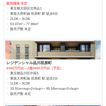
販売価格 未定
東京都大田区北馬込1
東急大井町線 荏原町 駅 徒歩6分
2LDK～3LDK
53.07m²～77.86m²
販売戸数 未定
レジデンシャル品川荏原町
6300万円台～2億3900万円台（予定）
東京都品川区中延5
東急大井町線 荏原町 駅 徒歩2分
1LDK～3LDK
33.91m<sup>2</sup>～95.58m<sup>2</sup>
販売戸数 未定