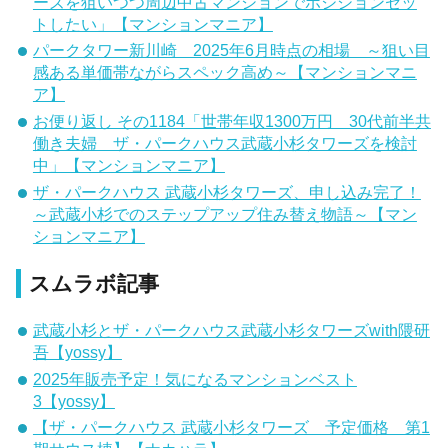
ーズを狙いつつ周辺中古マンションでポジションセッ
トしたい」【マンションマニア】
パークタワー新川崎 2025年6月時点の相場 ～狙い目
感ある単価帯ながらスペック高め～【マンションマニ
ア】
お便り返し その1184「世帯年収1300万円 30代前半共
働き夫婦 ザ・パークハウス武蔵小杉タワーズを検討
中」【マンションマニア】
ザ・パークハウス 武蔵小杉タワーズ、申し込み完了！
～武蔵小杉でのステップアップ住み替え物語～【マン
ションマニア】
スムラボ記事
武蔵小杉とザ・パークハウス武蔵小杉タワーズwith隈研
吾【yossy】
2025年販売予定！気になるマンションベスト
3【yossy】
【ザ・パークハウス 武蔵小杉タワーズ 予定価格 第1