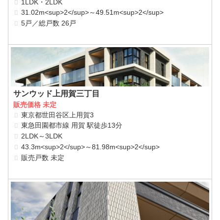
1LDK・2LDK
31.02m<sup>2</sup>～49.51m<sup>2</sup>
5戸／総戸数 26戸
サンウッド上用賀三丁目
販売価格 未定
東京都世田谷区上用賀3
東急田園都市線 用賀 駅徒歩13分
2LDK～3LDK
43.3m<sup>2</sup>～81.98m<sup>2</sup>
販売戸数 未定