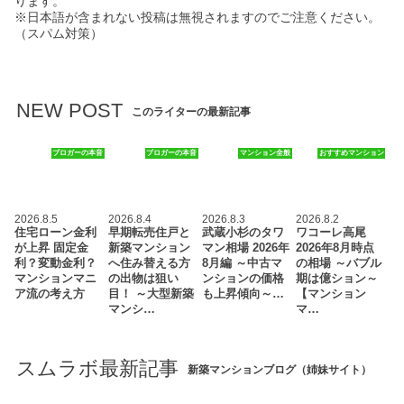
ります。
※日本語が含まれない投稿は無視されますのでご注意ください。
（スパム対策）
NEW POST
このライターの最新記事
ブロガーの本音
ブロガーの本音
マンション全般
おすすめマンション
2026.8.5
2026.8.4
2026.8.3
2026.8.2
住宅ローン金利
早期転売住戸と
武蔵小杉のタワ
ワコーレ高尾
が上昇 固定金
新築マンション
マン相場 2026年
2026年8月時点
利？変動金利？
へ住み替える方
8月編 ～中古マ
の相場 ～バブル
マンションマニ
の出物は狙い
ンションの価格
期は億ション～
ア流の考え方
目！ ～大型新築
も上昇傾向～…
【マンション
マンシ…
マ…
スムラボ最新記事
新築マンションブログ（姉妹サイト）