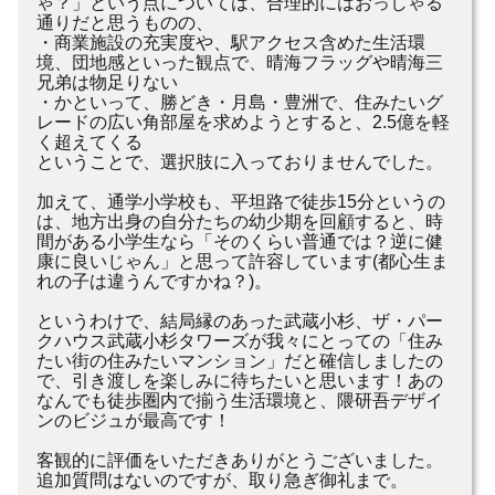
ゃ？」という点については、合理的にはおっしゃる
通りだと思うものの、
・商業施設の充実度や、駅アクセス含めた生活環
境、団地感といった観点で、晴海フラッグや晴海三
兄弟は物足りない
・かといって、勝どき・月島・豊洲で、住みたいグ
レードの広い角部屋を求めようとすると、2.5億を軽
く超えてくる
ということで、選択肢に入っておりませんでした。
加えて、通学小学校も、平坦路で徒歩15分というの
は、地方出身の自分たちの幼少期を回顧すると、時
間がある小学生なら「そのくらい普通では？逆に健
康に良いじゃん」と思って許容しています(都心生ま
れの子は違うんですかね？)。
というわけで、結局縁のあった武蔵小杉、ザ・パー
クハウス武蔵小杉タワーズが我々にとっての「住み
たい街の住みたいマンション」だと確信しましたの
で、引き渡しを楽しみに待ちたいと思います！あの
なんでも徒歩圏内で揃う生活環境と、隈研吾デザイ
ンのビジュが最高です！
客観的に評価をいただきありがとうございました。
追加質問はないのですが、取り急ぎ御礼まで。