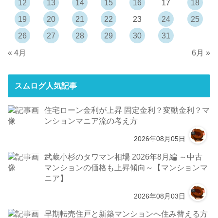
12
13
14
15
16
17
18
19
20
21
22
23
24
25
26
27
28
29
30
31
« 4月
6月 »
スムログ人気記事
住宅ローン金利が上昇 固定金利？変動金利？マ
ンションマニア流の考え方
2026年08月05日
武蔵小杉のタワマン相場 2026年8月編 ～中古
マンションの価格も上昇傾向～【マンションマ
ニア】
2026年08月03日
早期転売住戸と新築マンションへ住み替える方