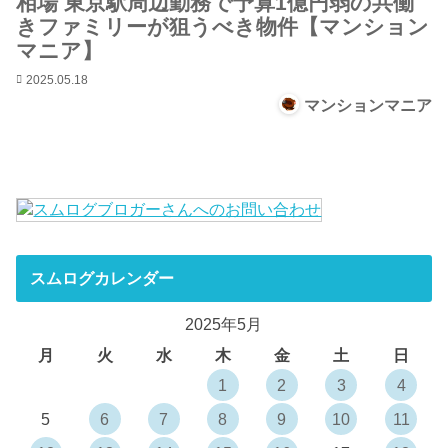
相場 東京駅周辺勤務で予算1億円弱の共働
きファミリーが狙うべき物件【マンション
マニア】
2025.05.18
マンションマニア
スムログカレンダー
2025年5月
月
火
水
木
金
土
日
1
2
3
4
5
6
7
8
9
10
11