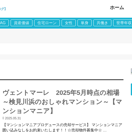
ホーム
ログ】
LAG
資産価値
住宅ローン
女性
単身
共働き
世帯年収
ヴェントマーレ 2025年5月時点の相場
～検見川浜のおしゃれマンション～【マ
ンションマニア】
2025.05.31
【マンションマニアプロデュースの売却サービス】 マンションマニア
囲い込みなしをお約束いたします！！☆売却物件募集中☆ ...