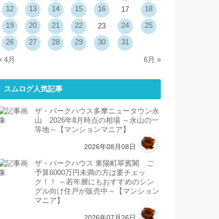
12
13
14
15
16
18
17
19
20
21
22
24
25
23
26
27
28
29
30
31
« 4月
6月 »
スムログ人気記事
ザ・パークハウス多摩ニュータウン永
山 2026年8月時点の相場 ～永山の一
等地～【マンションマニア】
2026年08月08日
ザ・パークハウス 東陽町翠賓閣 ご
予算6000万円未満の方は要チェッ
ク！！ ～若年層にもおすすめのシン
グル向け住戸が販売中～【マンション
マニア】
2026年07月26日