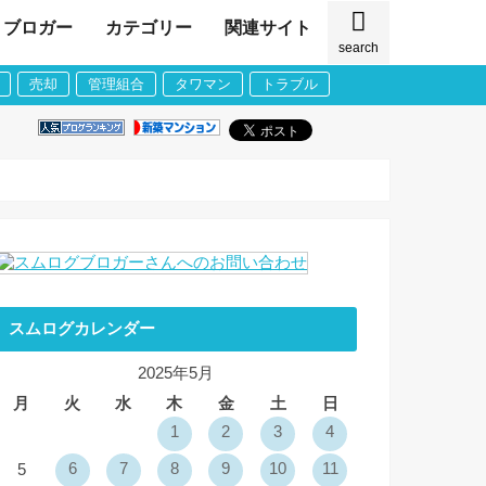
ブロガー
カテゴリー
関連サイト
search
売却
管理組合
タワマン
トラブル
スムログカレンダー
2025年5月
月
火
水
木
金
土
日
1
2
3
4
6
7
8
9
10
11
5