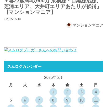
＋妻27歳/年収900万 東横線・目黒線沿線、
芝浦エリア、大井町エリアあたりが候補」
【マンションマニア】
2025.05.10
マンションマニア
スムログカレンダー
2025年5月
月
火
水
木
金
土
日
1
2
3
4
5
6
7
8
9
10
11