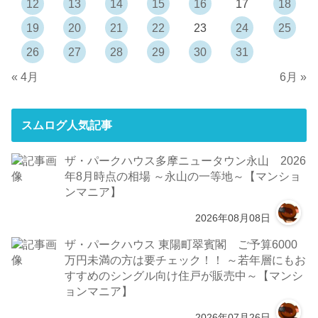
12
13
14
15
16
17
18
19
20
21
22
23
24
25
26
27
28
29
30
31
« 4月
6月 »
スムログ人気記事
ザ・パークハウス多摩ニュータウン永山 2026
年8月時点の相場 ～永山の一等地～【マンショ
ンマニア】
2026年08月08日
ザ・パークハウス 東陽町翠賓閣 ご予算6000
万円未満の方は要チェック！！ ～若年層にもお
すすめのシングル向け住戸が販売中～【マンシ
ョンマニア】
2026年07月26日