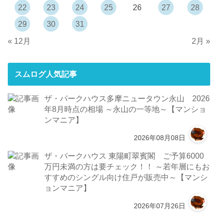
22
23
24
25
26
27
28
29
30
31
« 12月
2月 »
スムログ人気記事
ザ・パークハウス多摩ニュータウン永山 2026
年8月時点の相場 ～永山の一等地～【マンショ
ンマニア】
2026年08月08日
ザ・パークハウス 東陽町翠賓閣 ご予算6000
万円未満の方は要チェック！！ ～若年層にもお
すすめのシングル向け住戸が販売中～【マンシ
ョンマニア】
2026年07月26日