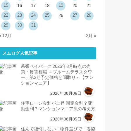
15
19
16
17
18
20
21
22
23
24
25
27
28
26
29
30
31
« 12月
2月 »
スムログ人気記事
幕張ベイパーク 2026年8月時点の売
買・賃貸相場 ～ブルームテラスタワ
ー、第3期予定価格と間取り～【マン
ションマニア】
2026年08月06日
住宅ローン金利が上昇 固定金利？変
動金利？マンションマニア流の考え方
2026年08月05日
住んで後悔しない！物件選びで「妥協