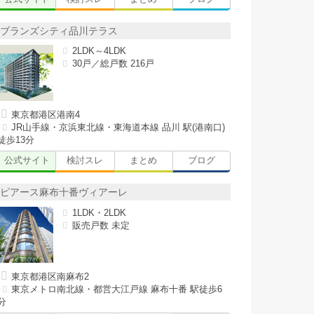
ブランズシティ品川テラス
2LDK～4LDK
30戸／総戸数 216戸
東京都港区港南4
JR山手線・京浜東北線・東海道本線 品川 駅(港南口)
徒歩13分
公式サイト
検討スレ
まとめ
ブログ
ピアース麻布十番ヴィアーレ
1LDK・2LDK
販売戸数 未定
東京都港区南麻布2
東京メトロ南北線・都営大江戸線 麻布十番 駅徒歩6
分