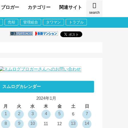
ブロガー
カテゴリー
関連サイト
search
売却
管理組合
タワマン
トラブル
スムログカレンダー
2024年1月
月
火
水
木
金
土
日
1
2
3
4
5
7
6
8
9
10
13
14
11
12