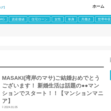
ホーム
ログ】
LAG
資産価値
住宅ローン
女性
単身
共働き
世帯年収
MASAKI(湾岸のマサ)ご結婚おめでとう
ございます！ 新婚生活は話題の●●マン
ションでスタート！！【マンションマニ
ア】
2024.01.05