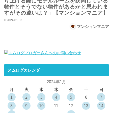
り上げる際にモデルルームを訪問している
物件とそうでない物件があるかと思われま
すがその違いは？」【マンションマニア】
2024.01.03
マンションマニア
スムログカレンダー
2024年1月
月
火
水
木
金
土
日
1
2
3
4
5
6
7
8
9
10
11
12
13
14