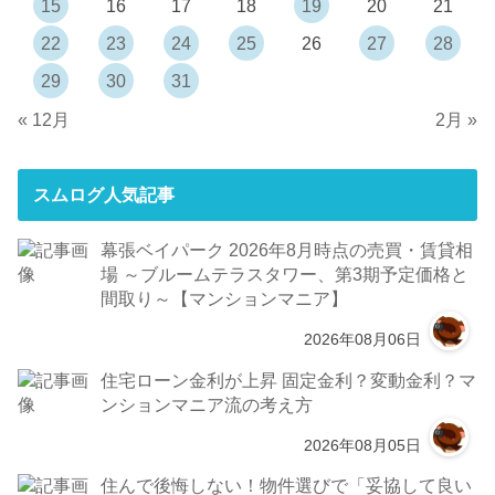
15
16
17
18
19
20
21
22
23
24
25
26
27
28
29
30
31
« 12月
2月 »
スムログ人気記事
幕張ベイパーク 2026年8月時点の売買・賃貸相
場 ～ブルームテラスタワー、第3期予定価格と
間取り～【マンションマニア】
2026年08月06日
住宅ローン金利が上昇 固定金利？変動金利？マ
ンションマニア流の考え方
2026年08月05日
住んで後悔しない！物件選びで「妥協して良い