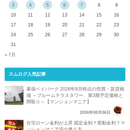
3
4
5
6
7
8
9
10
11
12
13
14
15
16
17
18
19
20
21
22
23
24
25
26
27
28
29
30
31
« 7月
スムログ人気記事
幕張ベイパーク 2026年8月時点の売買・賃貸相
場 ～ブルームテラスタワー、第3期予定価格と
間取り～【マンションマニア】
2026年08月06日
住宅ローン金利が上昇 固定金利？変動金利？マ
ンションマニア流の考え方