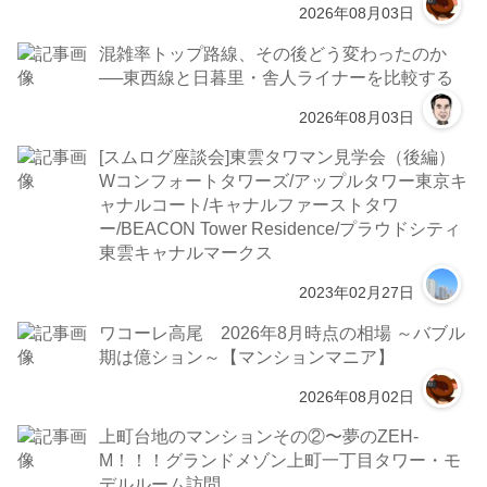
2026年08月03日
混雑率トップ路線、その後どう変わったのか
──東西線と日暮里・舎人ライナーを比較する
2026年08月03日
[スムログ座談会]東雲タワマン見学会（後編）
Wコンフォートタワーズ/アップルタワー東京キ
ャナルコート/キャナルファーストタワ
ー/BEACON Tower Residence/プラウドシティ
東雲キャナルマークス
2023年02月27日
ワコーレ高尾 2026年8月時点の相場 ～バブル
期は億ション～【マンションマニア】
2026年08月02日
上町台地のマンションその②〜夢のZEH-
M！！！グランドメゾン上町一丁目タワー・モ
デルルーム訪問