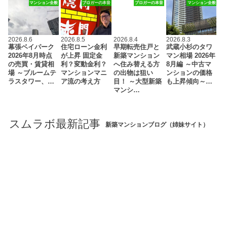
マンション全般
ブロガーの本音
ブロガーの本音
マンション全般
2026.8.6
2026.8.5
2026.8.4
2026.8.3
幕張ベイパーク
住宅ローン金利
早期転売住戸と
武蔵小杉のタワ
2026年8月時点
が上昇 固定金
新築マンション
マン相場 2026年
の売買・賃貸相
利？変動金利？
へ住み替える方
8月編 ～中古マ
場 ～ブルームテ
マンションマニ
の出物は狙い
ンションの価格
ラスタワー、…
ア流の考え方
目！ ～大型新築
も上昇傾向～…
マンシ…
スムラボ最新記事
新築マンションブログ（姉妹サイト）