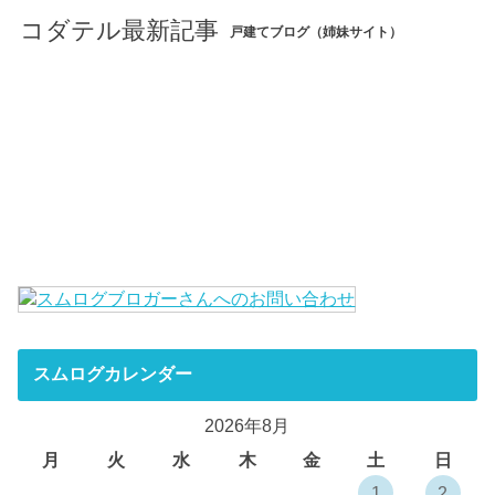
コダテル最新記事
戸建てブログ（姉妹サイト）
スムログカレンダー
2026年8月
月
火
水
木
金
土
日
1
2