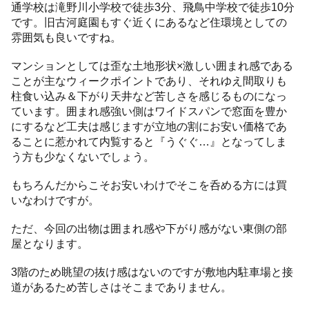
通学校は滝野川小学校で徒歩3分、飛鳥中学校で徒歩10分
です。旧古河庭園もすぐ近くにあるなど住環境としての
雰囲気も良いですね。
マンションとしては歪な土地形状×激しい囲まれ感である
ことが主なウィークポイントであり、それゆえ間取りも
柱食い込み＆下がり天井など苦しさを感じるものになっ
ています。囲まれ感強い側はワイドスパンで窓面を豊か
にするなど工夫は感じますが立地の割にお安い価格であ
ることに惹かれて内覧すると『うぐぐ…』となってしま
う方も少なくないでしょう。
もちろんだからこそお安いわけでそこを呑める方には買
いなわけですが。
ただ、今回の出物は囲まれ感や下がり感がない東側の部
屋となります。
3階のため眺望の抜け感はないのですが敷地内駐車場と接
道があるため苦しさはそこまでありません。