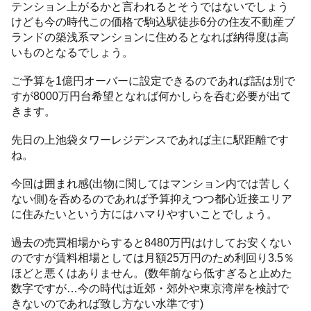
テンション上がるかと言われるとそうではないでしょう
けども今の時代この価格で駒込駅徒歩6分の住友不動産ブ
ランドの築浅系マンションに住めるとなれば納得度は高
いものとなるでしょう。
ご予算を1億円オーバーに設定できるのであれば話は別で
すが8000万円台希望となれば何かしらを呑む必要が出て
きます。
先日の上池袋タワーレジデンスであれば主に駅距離です
ね。
今回は囲まれ感(出物に関してはマンション内では苦しく
ない側)を呑めるのであれば予算抑えつつ都心近接エリア
に住みたいという方にはハマりやすいことでしょう。
過去の売買相場からすると8480万円はけしてお安くない
のですが賃料相場としては月額25万円のため利回り3.5％
ほどと悪くはありません。(数年前なら低すぎると止めた
数字ですが…今の時代は近郊・郊外や東京湾岸を検討で
きないのであれば致し方ない水準です)