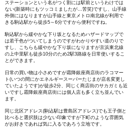
ステーションという名がつく割には駅前というわけでは
ない(新築時にもツッコミましたが…苦笑)ですし、山手線
外側にはなりますが山手線と東京メトロ南北線が利用で
きる駒込駅から徒歩5～6分ですから便利ですね。
駒込駅から緩やかな下り坂となるためハザードマップで
は若干色がついてしまうのですがわかりやすい道のりで
すし、こちらも緩やかな下り坂になりますが京浜東北線
の上中里駅も徒歩10分のため2駅3路線を日常使いするこ
とができます。
日常の買い物は小さめですが霜降銀座商店街のラコマー
ト(いつの間にかエネルギースーパーたじまが店名変更し
ていたようです)が徒歩2分、同じく商店街のサカガミも近
いですし霜降銀座商店街には個人店も多く立ち並んでい
ます。
同じ北区アドレス(駒込駅は豊島区アドレス)でも王子側と
比べると選択肢は少ない印象ですが下町のような雰囲気
がお好きであれば気に入るであろう立地です。