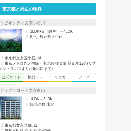
東京都と周辺の物件
リビオシティ文京小石川
1LDK+S（納戸）～4LDK
8戸／総戸数 522戸
東京都文京区小石川4
東京メトロ丸ノ内線・南北線 後楽園 駅徒歩12分(サブ
エントランスより/8番出口まで)
公式サイト
検討スレ
まとめ
ブログ
ディアナコート文京白山
1LDK～3LDK
販売戸数 未定
東京都文京区白山1
都営三田線 白山 駅徒歩2分