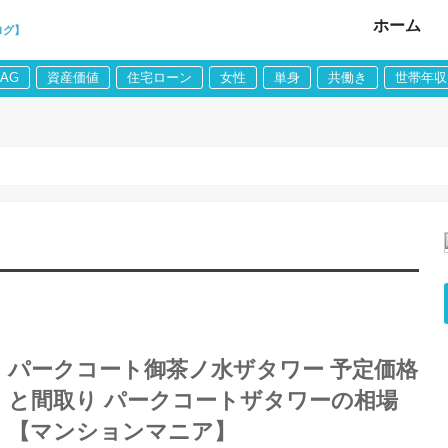
ホーム
ログ】
LAG
資産価値
住宅ローン
女性
単身
共働き
世帯年収
パークコート御茶ノ水ザタワー 予定価格
と間取り パークコートザタワーの相場
【マンションマニア】