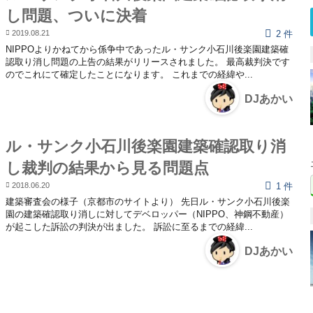
し問題、ついに決着
2019.08.21
2 件
NIPPOよりかねてから係争中であったル・サンク小石川後楽園建築確
認取り消し問題の上告の結果がリリースされました。 最高裁判決です
のでこれにて確定したことになります。 これまでの経緯や...
DJあかい
ル・サンク小石川後楽園建築確認取り消
し裁判の結果から見る問題点
2018.06.20
1 件
建築審査会の様子（京都市のサイトより） 先日ル・サンク小石川後楽
園の建築確認取り消しに対してデベロッパー（NIPPO、神鋼不動産）
が起こした訴訟の判決が出ました。 訴訟に至るまでの経緯...
DJあかい