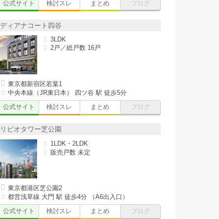
公式サイト
検討スレ
まとめ
ブログ
ディアナコート四谷
3LDK
2戸／総戸数 16戸
東京都新宿区若葉1
中央本線（JR東日本） 四ツ谷 駅 徒歩5分
公式サイト
検討スレ
まとめ
ブログ
リビオタワー芝公園
1LDK・2LDK
販売戸数 未定
東京都港区芝公園2
都営浅草線 大門 駅 徒歩4分 （A6出入口）
公式サイト
検討スレ
まとめ
ブログ