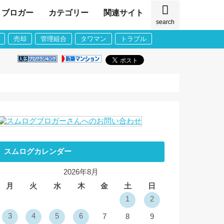
ブロガー
カテゴリー
関連サイト
search
売却
管理組合
タワマン
トラブル
スムログカレンダー
2026年8月
月
火
水
木
金
土
日
1
2
3
4
5
6
7
8
9